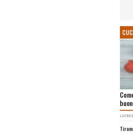
CUC
Come
buon
LUCREZ
Tiram