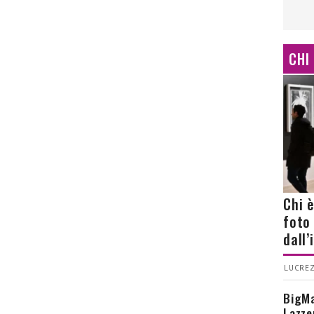
CHI
Chi 
foto
dall
LUCREZ
BigMa
Lazze