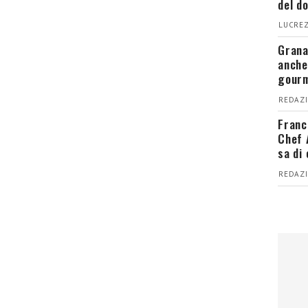
del d
LUCREZ
Grana
anche
gour
REDAZI
Franc
Chef 
sa di
REDAZI