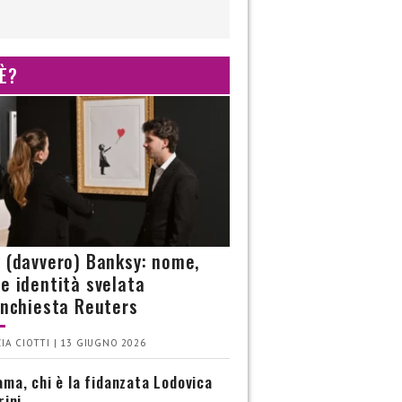
 È?
è (davvero) Banksy: nome,
 e identità svelata
’inchiesta Reuters
IA CIOTTI | 13 GIUGNO 2026
ma, chi è la fidanzata Lodovica
rini