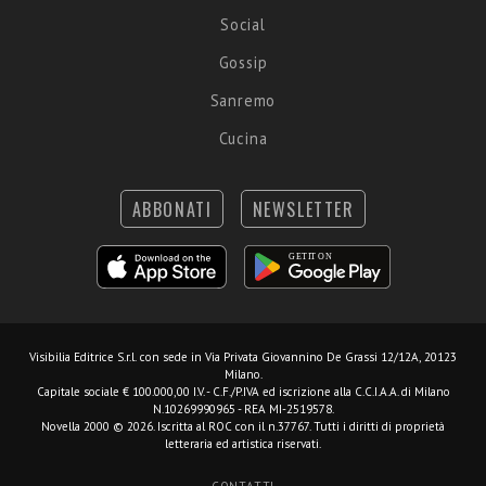
Social
Gossip
Sanremo
Cucina
ABBONATI
NEWSLETTER
Visibilia Editrice S.r.l.
con sede in Via Privata Giovannino De Grassi 12/12A, 20123
Milano.
Capitale sociale € 100.000,00 I.V. - C.F./P.IVA ed iscrizione alla C.C.I.A.A. di Milano
N.10269990965 - REA MI-2519578.
Novella 2000 © 2026. Iscritta al ROC con il n.37767. Tutti i diritti di proprietà
letteraria ed artistica riservati.
CONTATTI