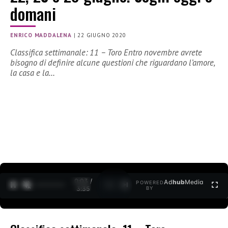
domani
ENRICO MADDALENA
|
22 GIUGNO 2020
Classifica settimanale: 11 – Toro Entro novembre avrete
bisogno di definire alcune questioni che riguardano l’amore,
la casa e la…
0:03 /
Ad
hub
Media
POWERED
1
/
2
3:35
BY