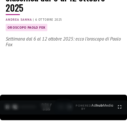
2025
ANDREA SANNA
|
6 OTTOBRE 2025
OROSCOPO PAOLO FOX
Settimana dal 6 al 12 ottobre 2025: ecco l’oroscopo di Paolo
Fox
0:27 /
Ad
hub
Media
POWERED
1
/
2
3:35
BY