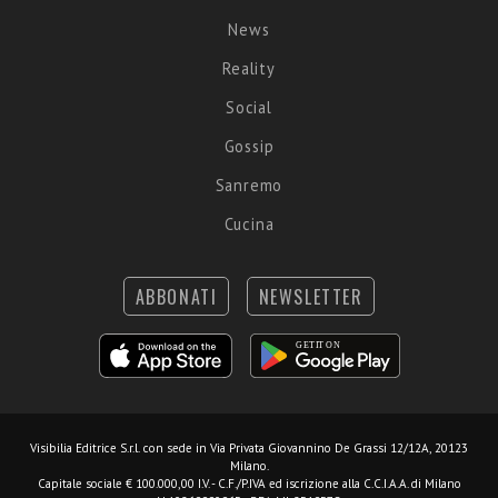
News
Reality
Social
Gossip
Sanremo
Cucina
ABBONATI
NEWSLETTER
Visibilia Editrice S.r.l.
con sede in Via Privata Giovannino De Grassi 12/12A, 20123
Milano.
Capitale sociale € 100.000,00 I.V. - C.F./P.IVA ed iscrizione alla C.C.I.A.A. di Milano