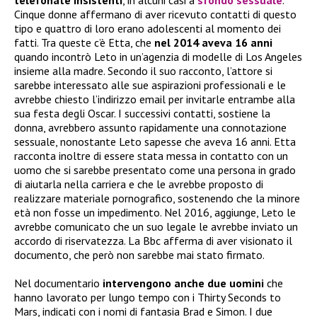
Cinque donne affermano di aver ricevuto contatti di questo
tipo e quattro di loro erano adolescenti al momento dei
fatti. Tra queste c’è Etta, che
nel 2014 aveva 16 anni
quando incontrò Leto in un’agenzia di modelle di Los Angeles
insieme alla madre. Secondo il suo racconto, l’attore si
sarebbe interessato alle sue aspirazioni professionali e le
avrebbe chiesto l’indirizzo email per invitarle entrambe alla
sua festa degli Oscar. I successivi contatti, sostiene la
donna, avrebbero assunto rapidamente una connotazione
sessuale, nonostante Leto sapesse che aveva 16 anni. Etta
racconta inoltre di essere stata messa in contatto con un
uomo che si sarebbe presentato come una persona in grado
di aiutarla nella carriera e che le avrebbe proposto di
realizzare materiale pornografico, sostenendo che la minore
età non fosse un impedimento. Nel 2016, aggiunge, Leto le
avrebbe comunicato che un suo legale le avrebbe inviato un
accordo di riservatezza. La Bbc afferma di aver visionato il
documento, che però non sarebbe mai stato firmato.
Nel documentario
intervengono anche due uomini
che
hanno lavorato per lungo tempo con i Thirty Seconds to
Mars, indicati con i nomi di fantasia Brad e Simon. I due