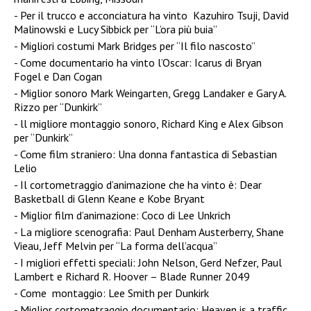
Per il trucco e acconciatura ha vinto Kazuhiro Tsuji, David
Malinowski e Lucy Sibbick per “L’ora più buia”
Migliori costumi Mark Bridges per “Il filo nascosto”
Come documentario ha vinto l’Oscar: Icarus di Bryan
Fogel e Dan Cogan
Miglior sonoro Mark Weingarten, Gregg Landaker e Gary A.
Rizzo per “Dunkirk”
ll migliore montaggio sonoro, Richard King e Alex Gibson
per “Dunkirk”
Come film straniero: Una donna fantastica di Sebastian
Lelio
Il cortometraggio d’animazione che ha vinto è: Dear
Basketball di Glenn Keane e Kobe Bryant
Miglior film d’animazione: Coco di Lee Unkrich
La migliore scenografia: Paul Denham Austerberry, Shane
Vieau, Jeff Melvin per “La forma dell’acqua”
I migliori effetti speciali: John Nelson, Gerd Nefzer, Paul
Lambert e Richard R. Hoover – Blade Runner 2049
Come montaggio: Lee Smith per Dunkirk
Miglior cortometraggio documentario: Heaven is a traffic