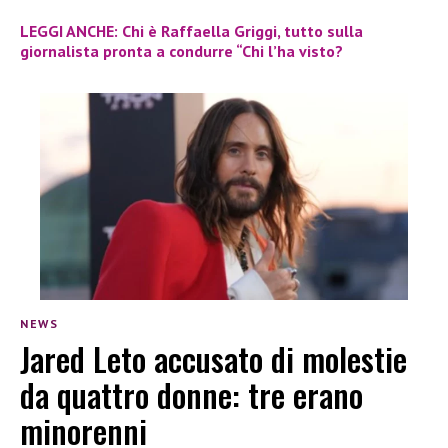
LEGGI ANCHE: Chi è Raffaella Griggi, tutto sulla
giornalista pronta a condurre “Chi l’ha visto?
NEWS
Jared Leto accusato di molestie
da quattro donne: tre erano
minorenni