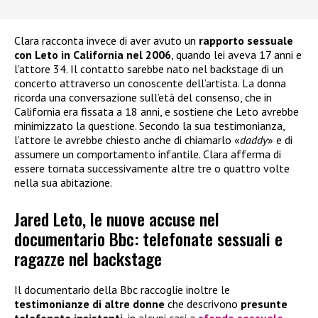
Clara racconta invece di aver avuto un
rapporto sessuale
con Leto in California nel 2006
, quando lei aveva 17 anni e
l’attore 34. Il contatto sarebbe nato nel backstage di un
concerto attraverso un conoscente dell’artista. La donna
ricorda una conversazione sull’età del consenso, che in
California era fissata a 18 anni, e sostiene che Leto avrebbe
minimizzato la questione. Secondo la sua testimonianza,
l’attore le avrebbe chiesto anche di chiamarlo «
daddy
» e di
assumere un comportamento infantile. Clara afferma di
essere tornata successivamente altre tre o quattro volte
nella sua abitazione.
Jared Leto, le nuove accuse nel
documentario Bbc: telefonate sessuali e
ragazze nel backstage
Il documentario della Bbc raccoglie inoltre le
testimonianze di altre donne
che descrivono
presunte
telefonate insistenti
, in alcuni casi a
sfondo sessuale
.