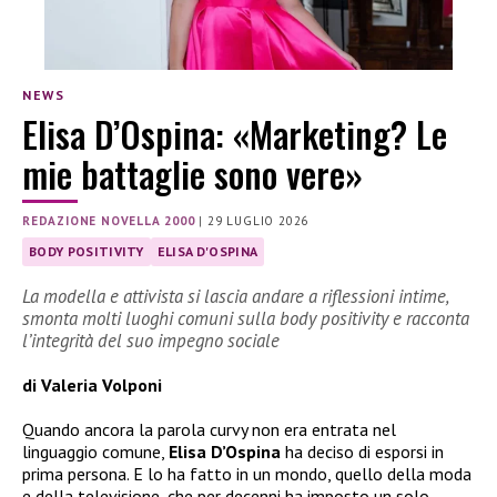
NEWS
Elisa D’Ospina: «Marketing? Le
mie battaglie sono vere»
REDAZIONE NOVELLA 2000
|
29 LUGLIO 2026
BODY POSITIVITY
ELISA D'OSPINA
La modella e attivista si lascia andare a riflessioni intime,
smonta molti luoghi comuni sulla body positivity e racconta
l’integrità del suo impegno sociale
di Valeria Volponi
Quando ancora la parola curvy non era entrata nel
linguaggio comune,
Elisa D’Ospina
ha deciso di esporsi in
prima persona. E lo ha fatto in un mondo, quello della moda
e della televisione, che per decenni ha imposto un solo