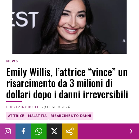
NEWS
Emily Willis, l’attrice “vince” un
risarcimento da 3 milioni di
dollari dopo i danni irreversibili
LUCREZIA CIOTTI
|
29 LUGLIO 2026
ATTRICE
MALATTIA
RISARCIMENTO DANNI
Emily Willis, danni cerebrali irreversibili dopo il ricovero:
risarcimento da 3 milioni di dollari, ma restano molti