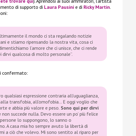
ete trovare qui
). Aprendosi ai suoi ammiratori, l’artista
mmento di supporto di
Laura Pausini
e di
Ricky Martin
.
oni:
ultimamente il mondo ci sta regalando notizie
rani e stiamo ripensando la nostra vita, cosa ci
 dimentichiamo l’amore che ci unisce, che ci rende
ei dirvi qualcosa di molto personale”.
oi confermato:
qualsiasi espressione contraria all’uguaglianza,
alla transfobia, all’omofobia… E oggi voglio che
forte e abbia più valore e peso.
Sono qui per dirvi
e non succede nulla. Devo essere un po’ più felice
e persone lo suppongono, lo sanno o
o. A casa mia ho sempre avuto la libertà di
mi a ciò che volevo. Mi sono sentito al riparo per