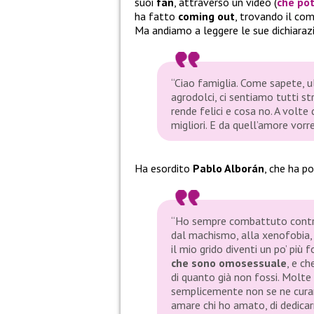
suoi
fan
, attraverso un video (
che pot
ha fatto
coming out
, trovando il co
Ma andiamo a leggere le sue dichiarazi
“Ciao famiglia. Come sapete, 
agrodolci, ci sentiamo tutti st
rende felici e cosa no. A volte
migliori. E da quell’amore vorr
Ha esordito
Pablo Alborán
, che ha p
“Ho sempre combattuto contro 
dal machismo, alla xenofobia, 
il mio grido diventi un po’ più 
che sono omosessuale
, e ch
di quanto già non fossi. Molt
semplicemente non se ne curan
amare chi ho amato, di dedicar