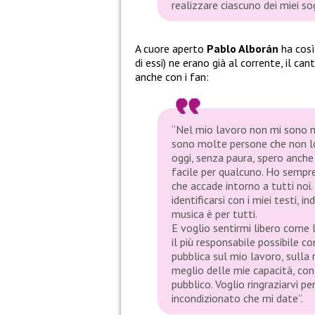
realizzare ciascuno dei miei sog
A cuore aperto
Pablo Alborán
ha cos
di essi) ne erano già al corrente, il c
anche con i fan:
“Nel mio lavoro non mi sono m
sono molte persone che non lo
oggi, senza paura, spero anche
facile per qualcuno. Ho sempre 
che accade intorno a tutti no
identificarsi con i miei testi,
musica è per tutti.
E voglio sentirmi libero come 
il più responsabile possibile c
pubblica sul mio lavoro, sulla 
meglio delle mie capacità, con 
pubblico. Voglio ringraziarvi p
incondizionato che mi date”.