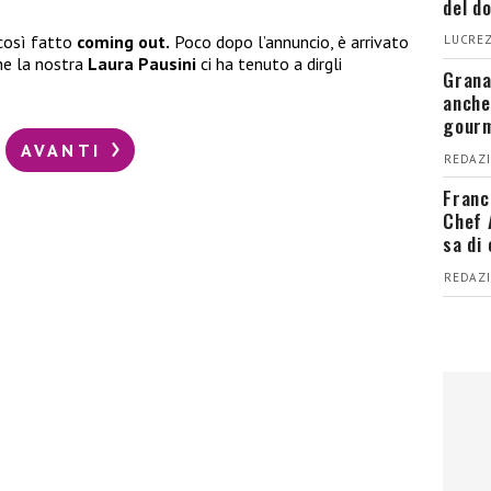
del d
così fatto
coming out.
Poco dopo l’annuncio, è arrivato
LUCREZ
he la nostra
Laura Pausini
ci ha tenuto a dirgli
Grana
anche
gour
AVANTI
REDAZI
Franc
Chef 
sa di
REDAZI