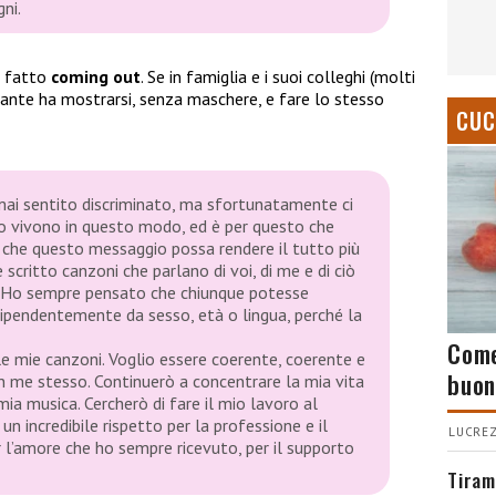
ni.
ì fatto
coming out
. Se in famiglia e i suoi colleghi (molti
antante ha mostrarsi, senza maschere, e fare lo stesso
CUC
ai sentito discriminato, ma sfortunatamente ci
 vivono in questo modo, ed è per questo che
 che questo messaggio possa rendere il tutto più
scritto canzoni che parlano di voi, di me e di ciò
i. Ho sempre pensato che chiunque potesse
 indipendentemente da sesso, età o lingua, perché la
Come
le mie canzoni. Voglio essere coerente, coerente e
buon
on me stesso. Continuerò a concentrare la mia vita
mia musica. Cercherò di fare il mio lavoro al
un incredibile rispetto per la professione e il
LUCREZ
er l’amore che ho sempre ricevuto, per il supporto
Tiram