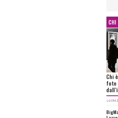
CHI
Chi 
foto
dall
LUCREZ
BigMa
Lazze