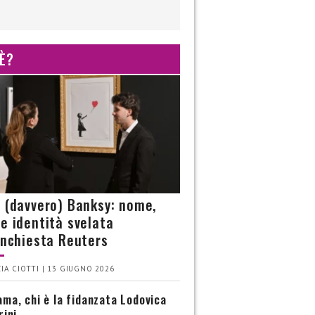
 È?
è (davvero) Banksy: nome,
 e identità svelata
’inchiesta Reuters
IA CIOTTI | 13 GIUGNO 2026
ma, chi è la fidanzata Lodovica
rini