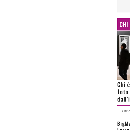
CHI
Chi 
foto
dall
LUCREZ
BigMa
Lazze