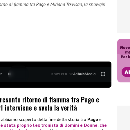
torno di fiamma tra Pago e Miriana Trevisan, la showgirl
Ad
hub
Media
/
2
POWERED BY
presunto ritorno di fiamma tra Pago e
l interviene e svela la verità
 abbiamo scoperto della fine della storia tra
Pago
e
 è stata proprio l’ex tronista di
Uomini e Donne
, che