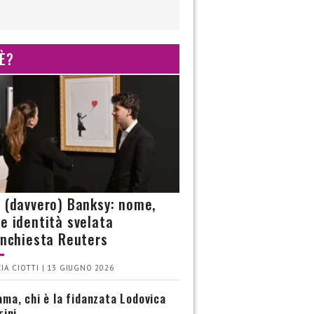
 È?
è (davvero) Banksy: nome,
 e identità svelata
’inchiesta Reuters
IA CIOTTI | 13 GIUGNO 2026
ma, chi è la fidanzata Lodovica
rini