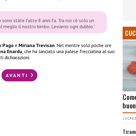
co sono state fatte 8 anni fa. Tra noi c’è solo un
al meglio il nostro bimbo. Leviamo ogni dubbio.”
CUC
a
Pago
e
Miriana Trevisan
. Nel mentre solo poche ore
ena Enardu
, che ha lanciato una palese frecciatina al suo
i dichiarazioni.
AVANTI
Come
buon
LUCREZ
Tiram