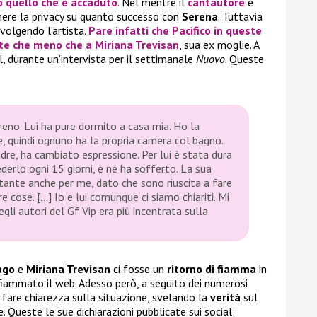
o quello che è accaduto
. Nel mentre il
cantautore
è
nere la privacy su quanto successo con
Serena
. Tuttavia
volgendo l’artista.
Pare infatti che
Pacifico
in queste
ente che meno che a
Miriana Trevisan
, sua ex moglie. A
l, durante un’intervista per il settimanale
Nuovo
. Queste
reno. Lui ha pure dormito a casa mia. Ho la
e, quindi ognuno ha la propria camera col bagno.
re, ha cambiato espressione. Per lui è stata dura
derlo ogni 15 giorni, e ne ha sofferto. La sua
ante anche per me, dato che sono riuscita a fare
 cose. […] Io e lui comunque ci siamo chiariti. Mi
gli autori del Gf Vip era più incentrata sulla
ago
e
Miriana Trevisan
ci fosse un
ritorno di fiamma
in
fiammato il web. Adesso però, a seguito dei numerosi
i fare chiarezza sulla situazione, svelando la
verità
sul
 Queste le sue dichiarazioni pubblicate sui social: