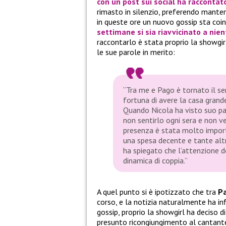
con un post sui social ha raccontat
rimasto in silenzio, preferendo mante
in queste ore un nuovo gossip sta coin
settimane si sia riavvicinato a ni
raccontarlo è stata proprio la showgir
le sue parole in merito:
“Tra me e Pago è tornato il se
fortuna di avere la casa grand
Quando Nicola ha visto suo pad
non sentirlo ogni sera e non ve
presenza è stata molto import
una spesa decente e tante altre
ha spiegato che l’attenzione de
dinamica di coppia.”
A quel punto si è ipotizzato che tra
P
corso, e la notizia naturalmente ha in
gossip, proprio la showgirl ha deciso d
presunto ricongiungimento al cantante.