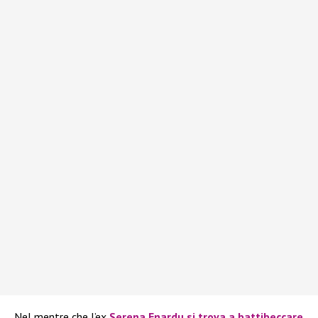
Nel mentre che l’ex
Serena Enardu
si trova a battibeccare