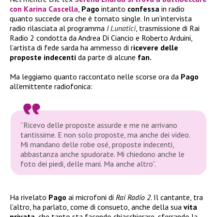
con
Karina Cascella
,
Pago
intanto
confessa
in radio
quanto succede ora che è tornato single. In un’intervista
radio rilasciata al programma
I Lunatici
, trasmissione di Rai
Radio 2 condotta da Andrea Di Ciancio e Roberto Arduini,
l’artista di fede sarda ha ammesso di r
icevere delle
proposte indecenti
da parte di alcune
fan.
Ma leggiamo quanto raccontato nelle scorse ora da
Pago
all’emittente radiofonica:
“Ricevo delle proposte assurde e me ne arrivano
tantissime. E non solo proposte, ma anche dei video.
Mi mandano delle robe osé, proposte indecenti,
abbastanza anche spudorate. Mi chiedono anche le
foto dei piedi, delle mani. Ma anche altro”.
Ha rivelato
Pago
ai microfoni di
Rai Radio 2
. Il cantante, tra
l’altro, ha parlato, come di consueto, anche della sua
vita
privata
, che tanto sta facendo chiacchierare, sferrando la