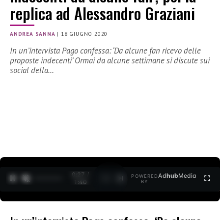
replica ad Alessandro Graziani
ANDREA SANNA
|
18 GIUGNO 2020
In un’intervista Pago confessa: ‘Da alcune fan ricevo delle
proposte indecenti’ Ormai da alcune settimane si discute sui
social della…
0:27 /
Ad
hub
Media
POWERED
1
/
2
1:40
BY