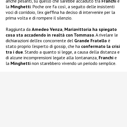
anche pesanti, su quello che sarebbe accaduto tra
Franchi
e
la
Minghetti
. Poche ore fa così, a seguito delle insistenti
voci di corridoio, l’ex gieffina ha deciso di intervenire per la
prima volta e di rompere il silenzio.
Raggiunta da
Amedeo Venza
,
Mariavittoria ha spiegato
cosa sta accadendo in realtà con Tommaso
. A rivelare le
dichiarazioni dell’ex concorrente del
Grande Fratello
è
stato proprio l’esperto di gossip, che ha
confermato la crisi
tra i due
. Stando a quanto si legge, a causa della distanza e
di alcune incomprensioni legate alla lontananza,
Franchi
e
la
Minghetti
non starebbero vivendo un periodo semplice.