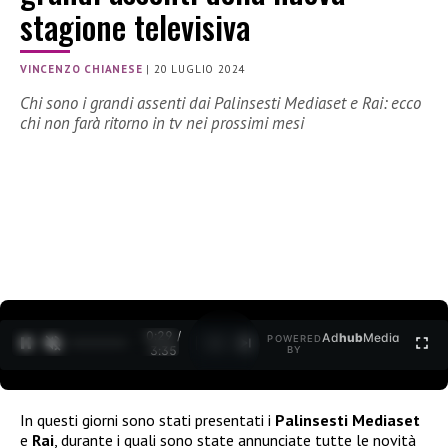
stagione televisiva
VINCENZO CHIANESE
|
20 LUGLIO 2024
Chi sono i grandi assenti dai Palinsesti Mediaset e Rai: ecco
chi non farà ritorno in tv nei prossimi mesi
0:30 /
Ad
hub
Media
POWERED
1
/
2
3:35
BY
In questi giorni sono stati presentati i
Palinsesti Mediaset
e
Rai
, durante i quali sono state annunciate tutte le novità