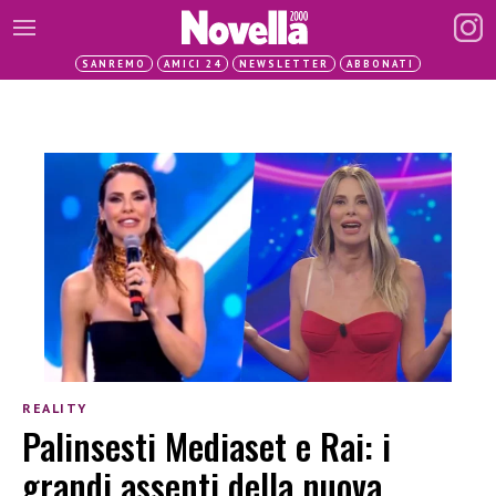
SANREMO
AMICI 24
NEWSLETTER
ABBONATI
REALITY
Palinsesti Mediaset e Rai: i
grandi assenti della nuova