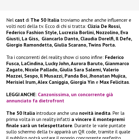
Nel
cast
di
The 50 Italia
troviamo anche anche influencer e
volti noti della tv. Ecco di chi si tratta:
Clizia De Rossi,
Federico Fashion Style, Lucrezia Borlini, Nozzolino, Eva
Giusti, La Giss, Giancarlo Danto, Claudia Dorelfi, Il Defe,
Giorgio Ramondetta, Giulia Scarano, Twins Porta.
Tra i concorrenti del reality show ci sono infine:
Federico
Fusca, LaCindina, Lucky John, Aurora Baruto, Gianmarco
Zagato, Nicole Pallado, Giulia Sara Salemi, Valerio
Mazzei, Sespo, Il Musazzi, Panda Boi, Jhonatan Mujica,
Merisiel Irum, Alex Caniggia, Giorgia Yin
e
Max Felicitas
.
LEGGI ANCHE
:
Canzonissima, un concorrente già
annunciato fa dietrofront
The 50 Italia
introduce anche una
novità inedita
. Per la
prima volta in un reality infatti
a vincere il montepremi
finale sarà un telespettatore
. Durante le varie puntate
sullo schermo della tv apparirà un QR code, tramite il quale
il pubblico potrà votare il proprio concorrente preferito.