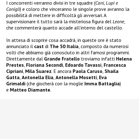
I concorrenti verranno divisi in tre squadre (
Cani, Lupi e
Conigli
) e coloro che vinceranno le singole prove avranno la
possibilità di mettere in difficoltà gli avversari. A
supervisionare il tutto sarà la misteriosa figura del
Leone
,
che commenterà quanto accade all’interno del castello.
In attesa di scoprire cosa accadrà, in queste ore è stato
annunciato il
cast
di
The 50 Italia
, composto da numerosi
volti che abbiamo già conosciuto in altri famosi programmi.
Direttamente dal
Grande Fratello
troviamo infatti
Helena
Prestes
,
Floriana Secondi
,
Edoardo Tavassi
,
Francesca
Cipriani
,
Mila Suarez
. E ancora
Paola Caruso
,
Shaila
Gatta
,
Antonella Elia
,
Antonella Mosetti
,
Eva
Grimaldi
(che giocherà con la moglie
Imma Battaglia
)
e
Matteo Diamante
.