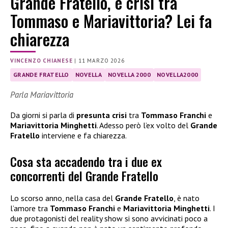
Grande Fratello, è crisi tra
Tommaso e Mariavittoria? Lei fa
chiarezza
VINCENZO CHIANESE
|
11 MARZO 2026
GRANDE FRATELLO
NOVELLA
NOVELLA 2000
NOVELLA2000
Parla Mariavittoria
Da giorni si parla di
presunta crisi
tra
Tommaso Franchi
e
Mariavittoria Minghetti
. Adesso però l’ex volto del
Grande
Fratello
interviene e fa chiarezza.
Cosa sta accadendo tra i due ex
concorrenti del Grande Fratello
Lo scorso anno, nella casa del
Grande Fratello
, è nato
l’amore tra
Tommaso Franchi
e
Mariavittoria Minghetti
. I
due protagonisti del reality show si sono avvicinati poco a