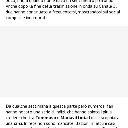
poco, fino a quando non è nato un sentimento profondo.
Anche dopo la fine della trasmissione in onda su Canale 5, i
due hanno continuato a frequentarsi, mostrandosi sui social
complici e innamorati.
Da qualche settimana a questa parte però numerosi fan
hanno notato una serie di indizi, che hanno spinto i più a
credere che tra
Tommaso
e
Mariavittoria
fosse scoppiata
una
crisi
. In rete non sono mancate illazioni, in alcuni casi