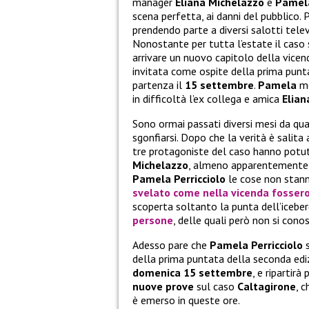
manager
Eliana Michelazzo
e
Pamela
scena perfetta, ai danni del pubblico. 
prendendo parte a diversi salotti televi
Nonostante per tutta l’estate il caso 
arrivare un nuovo capitolo della vicend
invitata come ospite della prima punt
partenza il
15 settembre
.
Pamela
mo
in difficoltà l’ex collega e amica
Elian
Sono ormai passati diversi mesi da q
sgonfiarsi. Dopo che la verità è salita
tre protagoniste del caso hanno potu
Michelazzo
, almeno apparentemente, q
Pamela Perricciolo
le cose non stanno
svelato come nella vicenda fossero
scoperta soltanto la punta dell’iceb
persone
, delle quali però non si conos
Adesso pare che
Pamela Perricciolo
s
della prima puntata della seconda edi
domenica 15 settembre
, e ripartirà
nuove prove
sul caso
Caltagirone
, 
è emerso in queste ore.