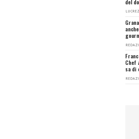
del d
LUCREZ
Grana
anche
gour
REDAZI
Franc
Chef 
sa di
REDAZI