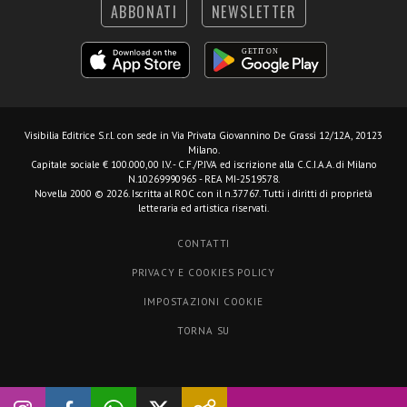
ABBONATI
NEWSLETTER
Visibilia Editrice S.r.l.
con sede in Via Privata Giovannino De Grassi 12/12A, 20123
Milano.
Capitale sociale € 100.000,00 I.V. - C.F./P.IVA ed iscrizione alla C.C.I.A.A. di Milano
N.10269990965 - REA MI-2519578.
Novella 2000 © 2026. Iscritta al ROC con il n.37767. Tutti i diritti di proprietà
letteraria ed artistica riservati.
CONTATTI
PRIVACY E COOKIES POLICY
IMPOSTAZIONI COOKIE
TORNA SU