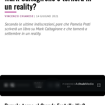
un reality?
VINCENZO CHIANESE
|
14 GIUGNO 2021
Secondo le ultime indiscrezioni, pare che Pamela Prati
scriverà un libro su Mark Caltagirone e che tornerà a
settembre in un reality.
0:12 /
Ad
hub
Media
POWERED
1
/
2
1:40
BY