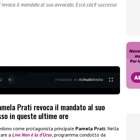
i revoca il mandato al suo avvocato. Ecco cos’è successo
Ad
hub
Media
/
2
POWERED BY
amela Prati revoca il mandato al suo
sso in queste ultime ore
vedono come protagonista principale
Pamela Prati
. Nella
tare a
Live Non è la d’Urso
, programma condotto da