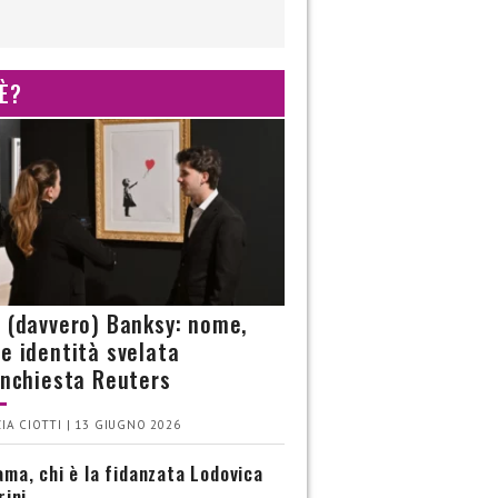
 È?
è (davvero) Banksy: nome,
 e identità svelata
’inchiesta Reuters
IA CIOTTI | 13 GIUGNO 2026
ma, chi è la fidanzata Lodovica
rini