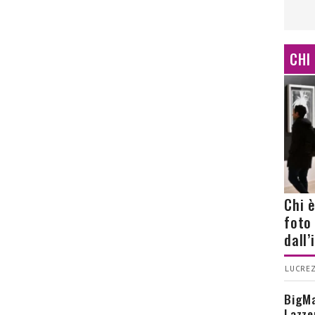
CHI
Chi 
foto
dall
LUCREZ
BigMa
Lazze