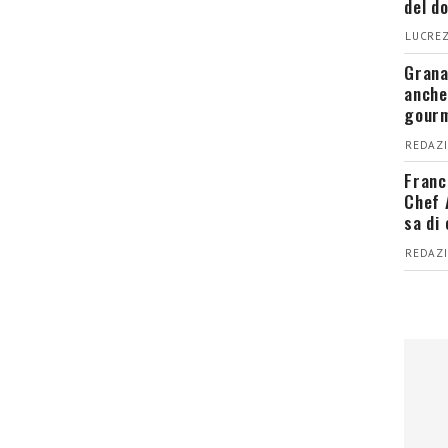
del d
LUCREZ
Grana
anche
gour
REDAZI
Franc
Chef 
sa di
REDAZI