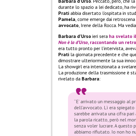
Barbara d’Urso
. Peccato, però, che l
durante lo spazio a lei dedicato, ha r
Prati
abbia disertato l’ospitata in stud
Pamela
, come emerge dai retroscena
avvocato
, Irene della Rocca. Ma ved
Barbara d’Urso
ieri sera
ha svelato i
Non è la d’Urso
, raccontando un retr
era tutto pronto per l’intervista, av
Prati
la giornata precedente e che qu
dimostrare ulteriormente la sua innoce
La showgirl era intenzionata a svelare
La produzione della trasmissione è st
rivelato da
Barbara
:
“E’ arrivato un messaggio al p
dell’avvocato. Lì era spiegat
sarebbe arrivata una cifra pari 
la parola ricatto, però nel mom
senza voler lucrare. A questo 
abbiamo rifiutato. Io non ho n