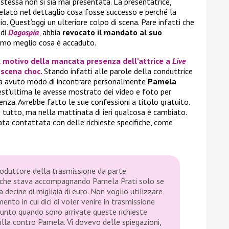
a stessa non si sia mai presentata. La presentatrice,
ivelato nel dettaglio cosa fosse successo e perché la
io. Quest’oggi un ulteriore colpo di scena. Pare infatti che
 di
Dagospia
, abbia
revocato il mandato al suo
iamo meglio cosa è accaduto.
l motivo della mancata presenza dell’attrice a
Live
oscena choc.
Stando infatti alle parole della conduttrice
eva avuto modo di incontrare personalmente
Pamela
est’ultima le avesse mostrato dei video e foto per
nza. Avrebbe fatto le sue confessioni a titolo gratuito.
 tutto, ma nella mattinata di ieri qualcosa è cambiato.
ata contattata con delle richieste specifiche, come
roduttore della trasmissione da parte
o che stava accompagnando Pamela Prati solo se
a decine di migliaia di euro. Non voglio utilizzare
ento in cui dici di voler venire in trasmissione
punto quando sono arrivate queste richieste
ulla contro Pamela. Vi dovevo delle spiegazioni,