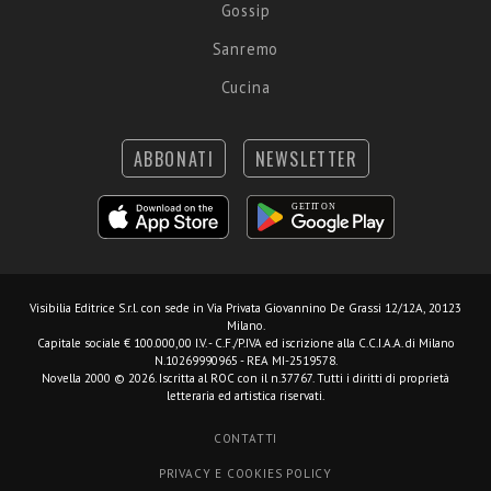
Gossip
Sanremo
Cucina
ABBONATI
NEWSLETTER
Visibilia Editrice S.r.l.
con sede in Via Privata Giovannino De Grassi 12/12A, 20123
Milano.
Capitale sociale € 100.000,00 I.V. - C.F./P.IVA ed iscrizione alla C.C.I.A.A. di Milano
N.10269990965 - REA MI-2519578.
Novella 2000 © 2026. Iscritta al ROC con il n.37767. Tutti i diritti di proprietà
letteraria ed artistica riservati.
CONTATTI
PRIVACY E COOKIES POLICY