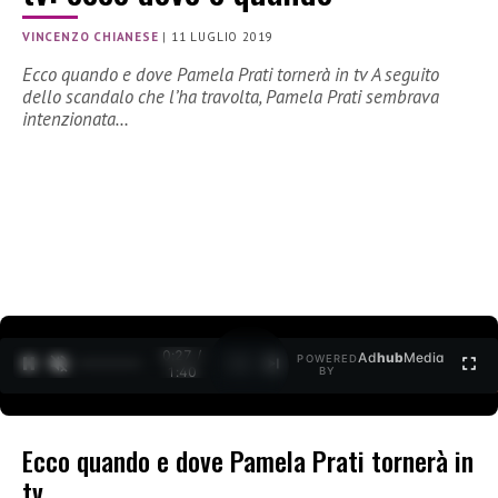
VINCENZO CHIANESE
|
11 LUGLIO 2019
Ecco quando e dove Pamela Prati tornerà in tv A seguito
dello scandalo che l’ha travolta, Pamela Prati sembrava
intenzionata…
0:27 /
Ad
hub
Media
POWERED
1
/
2
1:40
BY
Ecco quando e dove Pamela Prati tornerà in
tv