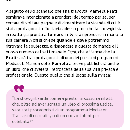
A seguito dello scandalo che l’ha travolta,
Pamela Prati
sembrava intenzionata a prendersi del tempo per sé, per
cercare di voltare pagina e di dimenticare la vicenda di cui è
stata protagonista. Tuttavia adesso pare che la showgirl sia
in realtà già pronta a
tornare
in
tv
, e a riprendere in mano la
sua carriera. A chi si chiede
quando
e
dove
potremmo
ritrovare la soubrette, a rispondere a queste domande è il
nuovo numero del settimanale
Oggi
, che afferma che la
Prati
sarà tra i protagonisti di uno dei prossimi programmi
Mediaset. Ma non solo.
Pamela
a breve pubblicherà anche
un libro, che ci svelerà i retroscena della sua vita privata e
professionale. Questo quello che si legge sulla rivista:
“La showgirl sarda tornerà presto. Si sussurra infatti
che, oltre ad aver scritto un libro di prossima uscita,
sarà tra i protagonisti di un programma Mediaset.
Trattasi di un reality o di un nuovo talent per
celebrità?”