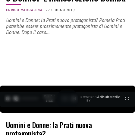
ENRICO MADDALENA
|
22 GIUGNO 2019
Uomini e Donne: la Prati nuova protagonista? Pamela Prati
potrebbe essere prossimamente protagonista di Uomini e
Donne. Dopo il caso…
0:27 /
Ad
hub
Media
POWERED
1
/
2
1:40
BY
Uomini e Donne: la Prati nuova
protagonista?