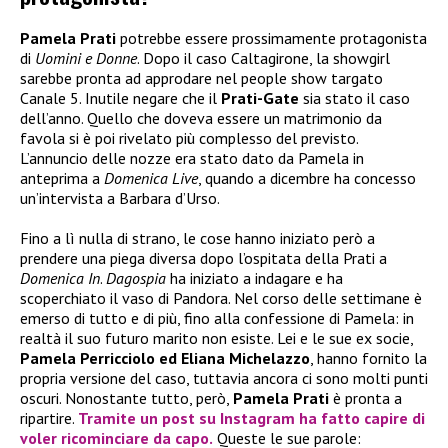
Pamela Prati
potrebbe essere prossimamente protagonista
di
Uomini e Donne
. Dopo il caso Caltagirone, la showgirl
sarebbe pronta ad approdare nel people show targato
Canale 5. Inutile negare che il
Prati-Gate
sia stato il caso
dell’anno. Quello che doveva essere un matrimonio da
favola si è poi rivelato più complesso del previsto.
L’annuncio delle nozze era stato dato da Pamela in
anteprima a
Domenica Live
, quando a dicembre ha concesso
un’intervista a Barbara d’Urso.
Fino a lì nulla di strano, le cose hanno iniziato però a
prendere una piega diversa dopo l’ospitata della Prati a
Domenica In
.
Dagospia
ha iniziato a indagare e ha
scoperchiato il vaso di Pandora. Nel corso delle settimane è
emerso di tutto e di più, fino alla confessione di Pamela: in
realtà il suo futuro marito non esiste. Lei e le sue ex socie,
Pamela Perricciolo ed Eliana Michelazzo
, hanno fornito la
propria versione del caso, tuttavia ancora ci sono molti punti
oscuri. Nonostante tutto, però,
Pamela Prati
è pronta a
ripartire.
Tramite un post su Instagram ha fatto capire di
voler ricominciare da capo.
Queste le sue parole: