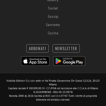
Social
Gossip
Sanremo
Cucina
ABBONATI
NEWSLETTER
Visibilia Editrice S.r.l.
con sede in Via Privata Giovannino De Grassi 12/12A, 20123
Milano.
Capitale sociale € 100.000,00 I.V. - C.F./P.IVA ed iscrizione alla C.C.I.A.A. di Milano
N.10269990965 - REA MI-2519578.
Novella 2000 © 2026. Iscritta al ROC con il n.37767. Tutti i diritti di proprietà
letteraria ed artistica riservati.