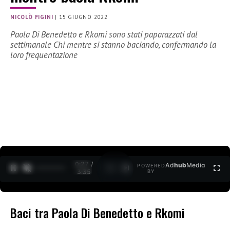
NICOLÒ FIGINI
|
15 GIUGNO 2022
Paola Di Benedetto e Rkomi sono stati paparazzati dal
settimanale Chi mentre si stanno baciando, confermando la
loro frequentazione
0:27 /
Ad
hub
Media
POWERED
1
/
2
3:35
BY
Baci tra Paola Di Benedetto e Rkomi