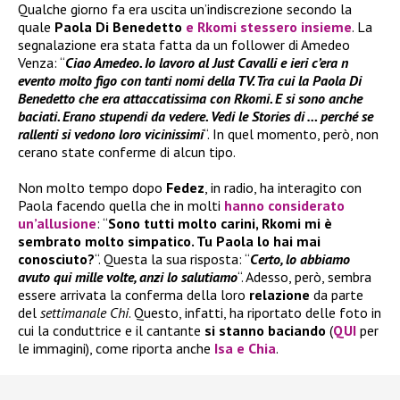
Qualche giorno fa era uscita un’indiscrezione secondo la
quale
Paola Di Benedetto
e Rkomi
stessero insieme
. La
segnalazione era stata fatta da un follower di Amedeo
Venza: “
Ciao Amedeo. Io lavoro al Just Cavalli e ieri c’era n
evento molto figo con tanti nomi della TV. Tra cui la Paola Di
Benedetto che era attaccatissima con Rkomi. E si sono anche
baciati. Erano stupendi da vedere. Vedi le Stories di … perché se
rallenti si vedono loro vicinissimi
“. In quel momento, però, non
cerano state conferme di alcun tipo.
Non molto tempo dopo
Fedez
, in radio, ha interagito con
Paola facendo quella che in molti
hanno considerato
un’allusione
: “
Sono tutti molto carini, Rkomi mi è
sembrato molto simpatico. Tu Paola lo hai mai
conosciuto?
“. Questa la sua risposta: “
Certo, lo abbiamo
avuto qui mille volte, anzi lo salutiamo
“. Adesso, però, sembra
essere arrivata la conferma della loro
relazione
da parte
del
settimanale Chi
. Questo, infatti, ha riportato delle foto in
cui la conduttrice e il cantante
si stanno baciando
(
QUI
per
le immagini), come riporta anche
Isa e Chia
.