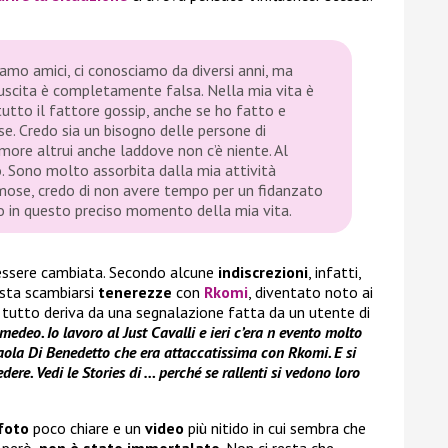
amo amici, ci conosciamo da diversi anni, ma
 uscita è completamente falsa. Nella mia vita è
utto il fattore gossip, anche se ho fatto e
se. Credo sia un bisogno delle persone di
more altrui anche laddove non c’è niente. Al
 Sono molto assorbita dalla mia attività
amose, credo di non avere tempo per un fidanzato
o in questo preciso momento della mia vita.
 essere cambiata. Secondo alcune
indiscrezioni
, infatti,
sta scambiarsi
tenerezze
con
Rkomi
, diventato noto ai
Il tutto deriva da una segnalazione fatta da un utente di
medeo. Io lavoro al Just Cavalli e ieri c’era n evento molto
 Paola Di Benedetto che era attaccatissima con Rkomi. E si
ere. Vedi le Stories di … perché se rallenti si vedono loro
foto
poco chiare e un
video
più nitido in cui sembra che