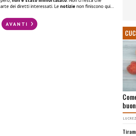
, però,
non è stato immortalato
. Non ci resta che
arte dei diretti interessati. Le
notizie
non finiscono qui…
AVANTI
CUC
Come
buon
LUCREZ
Tiram