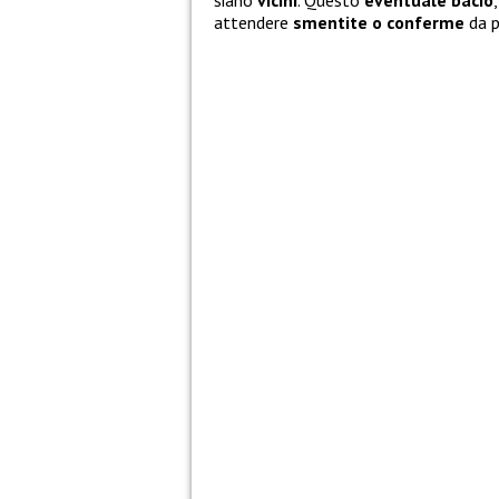
siano
vicini
. Questo
eventuale bacio
attendere
smentite o conferme
da p