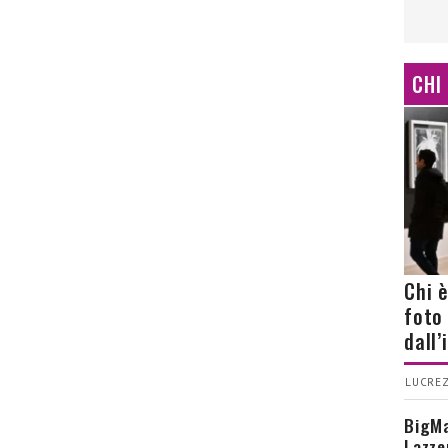
CHI
Chi 
foto
dall
LUCREZ
BigMa
Lazze