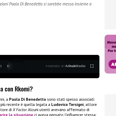
zioni Paola Di Benedetto si sarebbe messa insieme a
Ad
hub
Media
/
2
POWERED BY
ia con Rkomi?
nni, a
Paola Di Benedetto
sono stati spesso associati
a più recente è quella legata a
Ludovico Tersigni
, attore
tore di
X Factor
. Alcuni utenti avevano affermato di
arire la situazione
ci aveva pensato l’influencer stessa: