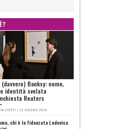
 È?
è (davvero) Banksy: nome,
 e identità svelata
’inchiesta Reuters
IA CIOTTI | 13 GIUGNO 2026
ma, chi è la fidanzata Lodovica
rini