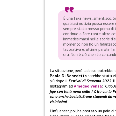
È una fake news, smentisco. Si
qualsiasi notizia possa essere
sempre stato messo prima di t
continuo a fare tante altre co
immedesimarsi nelle storie d’a
momento non ho un fidanzato.
lavorativa e, ultime parole f
ora. Non è ciò che sto cercand
La situazione, però, adesso potrebbe
Paola Di Benedetto
sarebbe stata vi
più dopo il
Festival di Sanremo 2022
. 
Instagram ad
Amedeo Venza
: “
Ciao A
figo con tanti nomi della TV. Tra cui la
sono anche baciati. Erano stupendi da ved
vicinissimi
“.
L’influencer, poi, ha postato un paio di