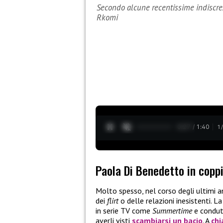
Secondo alcune recentissime indiscre
Rkomi
0:28 / 1:40
1
Paola Di Benedetto in copp
Molto spesso, nel corso degli ultimi a
dei
flirt
o delle relazioni inesistenti. L
in serie TV come
Summertime
e condut
averli visti
scambiarsi un bacio
. A
chi