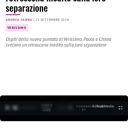
separazione
ANDREA SANNA
|
21 SETTEMBRE 2024
VERISSIMO
Ospiti della nuova puntata di Verissimo, Paola e Chiara
svelano un retroscena inedito sulla loro separazione
0:30 /
Ad
hub
Media
POWERED
1
/
2
3:35
BY