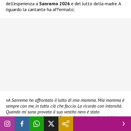
dell’esperienza a
Sanremo 2026
e del lutto della madre. A
riguardo la cantante ha affermato;
«A Sanremo ho affrontato il lutto di mia mamma. Mia mamma è
sempre con me, in tutto ciò che faccio. La ricordo con intensità.
Quando mi sono provata il suo vestito nero è stato
estremamente emozionante. Ero vestita del suo odore, della sua
essenza. Mia madre era una cantante, un’artista e voleva il
meglio per i propri figli. Se n’è andata via improvvisamente.