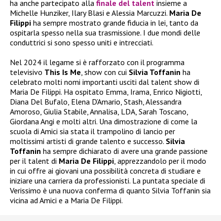
ha anche partecipato alla
finale del talent
insieme a
Michelle Hunziker, Ilary Blasi e Alessia Marcuzzi.
Maria De
Filippi
ha sempre mostrato grande fiducia in lei, tanto da
ospitarla spesso nella sua trasmissione. I due mondi delle
conduttrici si sono spesso uniti e intrecciati.
Nel 2024 il legame si è rafforzato con il programma
televisivo
This Is Me
, show con cui
Silvia Toffanin
ha
celebrato molti nomi importanti usciti dal talent show di
Maria De Filippi. Ha ospitato Emma, Irama, Enrico Nigiotti,
Diana Del Bufalo, Elena D’Amario, Stash, Alessandra
Amoroso, Giulia Stabile, Annalisa, LDA, Sarah Toscano,
Giordana Angi e molti altri. Una dimostrazione di come la
scuola di Amici sia stata il trampolino di lancio per
moltissimi artisti di grande talento e successo.
Silvia
Toffanin
ha sempre dichiarato di avere una grande passione
per il talent di
Maria De Filippi
, apprezzandolo per il modo
in cui offre ai giovani una possibilità concreta di studiare e
iniziare una carriera da professionisti. La puntata speciale di
Verissimo è una nuova conferma di quanto Silvia Toffanin sia
vicina ad Amici e a Maria De Filippi.