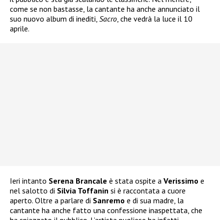
come se non bastasse, la cantante ha anche annunciato il
suo nuovo album di inediti,
Sacro
, che vedrà la luce il 10
aprile.
Ieri intanto
Serena Brancale
è stata ospite a
Verissimo
e
nel salotto di
Silvia Toffanin
si è raccontata a cuore
aperto. Oltre a parlare di
Sanremo
e di sua madre, la
cantante ha anche fatto una confessione inaspettata, che
ha spiazzato il pubblico. L’artista pugliese ha infatti