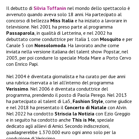
Il debutto di
Silvia Toffanin
nel mondo dello spettacolo è
avvenuto quando aveva solo 18 anni. Ha partecipato al
concorso di bellezza
Miss Italia
e ha iniziato a lavorare in
televisione. Nel 2001 ha preso parte al programma
Passaparola
, in qualità di Letterina, e nel 2002 ha
debuttato come conduttrice per Italia 1 con
Mosquito
e per
Canale 5 con
Nonsolomoda
. Ha lavorato anche come
inviata nella versione italiana del talent show Popstar, nel
2003, per poi condurre lo speciale Moda Mare a Porto Cervo
con Enrico Papi.
Nel 2004 è diventata giornalista e ha curato per due anni
una rubrica riservata a lei all’interno del programma
Verissimo
. Nel 2006 è diventata conduttrice del
programma, prendendo il posto di Paola Perego. Nel 2013
ha partecipato al talent di La5,
Fashion Style
, come giudice
e nel 2018 ha presentato il
Concerto di Natale
con Alvin.
Nel 2022 ha condotto
Striscia la Notizia
con Ezio Greggio
e in seguito ha condotto anche
This is Me
, speciale
dedicato agli allievi di Amici. Secondo indiscrezioni,
guadagnerebbe 1.370.000 euro ogni anno solo per la
conduzione di Verissimo.