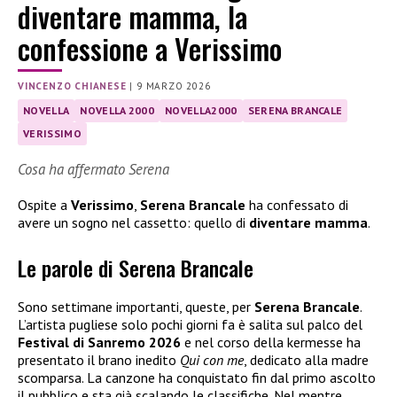
diventare mamma, la
confessione a Verissimo
VINCENZO CHIANESE
|
9 MARZO 2026
NOVELLA
NOVELLA 2000
NOVELLA2000
SERENA BRANCALE
VERISSIMO
Cosa ha affermato Serena
Ospite a
Verissimo
,
Serena Brancale
ha confessato di
avere un sogno nel cassetto: quello di
diventare mamma
.
Le parole di Serena Brancale
Sono settimane importanti, queste, per
Serena Brancale
.
L’artista pugliese solo pochi giorni fa è salita sul palco del
Festival di Sanremo 2026
e nel corso della kermesse ha
presentato il brano inedito
Qui con me
, dedicato alla madre
scomparsa. La canzone ha conquistato fin dal primo ascolto
il pubblico e sta già scalando le classifiche. Nel mentre,