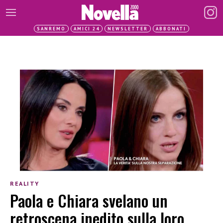
SANREMO
AMICI 24
NEWSLETTER
ABBONATI
REALITY
Paola e Chiara svelano un
retroscena inedito sulla loro