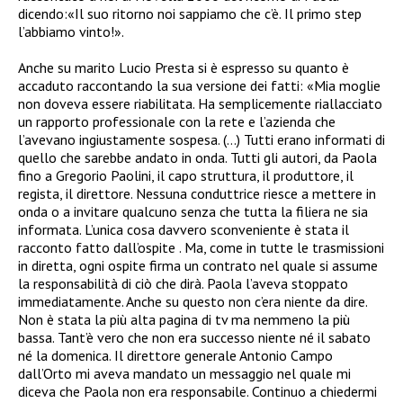
dicendo:«Il suo ritorno noi sappiamo che c’è. Il primo step
l’abbiamo vinto!».
Anche su marito Lucio Presta si è espresso su quanto è
accaduto raccontando la sua versione dei fatti:
«Mia moglie
non doveva essere riabilitata. Ha semplicemente riallacciato
un rapporto professionale con la rete e l’azienda che
l’avevano ingiustamente sospesa. (…) Tutti erano informati di
quello che sarebbe andato in onda. Tutti gli autori, da Paola
fino a
Gregorio Paolini
, il capo struttura, il produttore, il
regista, il direttore. Nessuna conduttrice riesce a mettere in
onda o a invitare qualcuno senza che tutta la filiera ne sia
informata. L’unica cosa davvero sconveniente è stata il
racconto fatto dall’ospite . Ma, come in tutte le trasmissioni
in diretta, ogni ospite firma un contrato nel quale si assume
la responsabilità di ciò che dirà. Paola l’aveva stoppato
immediatamente. Anche su questo non c’era niente da dire.
Non è stata la più alta pagina di tv ma nemmeno la più
bassa. Tant’è vero che non era successo niente né il sabato
né la domenica. Il direttore generale
Antonio Campo
dall’Orto
mi aveva mandato un messaggio nel quale mi
diceva che Paola non era responsabile. Continuo a chiedermi