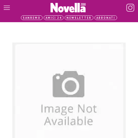
SANREMO
AMICI 24
NEWSLETTER
ABBONATI