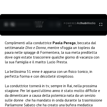
0:27 /
Ad
hub
Media
POWERED
1
/
2
3:35
BY
Complimenti alla conduttrice
Paola Perego
, beccata dal
settimanale
Diva e Donna
, mentre sfoggia un topless da
paura nelle spiagge di Formentera, la sua meta prediletta
dove ogni estate trascorrere qualche giorno di vacanza con
la sua famiglia e il marito Lucio Presta.
La bellissima 51 enne è apparsa con un fisico tonico, in
perfetta forma e con décolleté strepitoso.
La conduttrice tornerà in tv, sempre in Rai, nella prossima
stagione. Per lei quest’ultimo anno è stato molto difficile e
da dimenticare a causa della polemica nata da un sevizio
sulle donne
che ha mandato in onda durante la trasmissione
Parliamone Sabato che ha creato una bufera mediatica