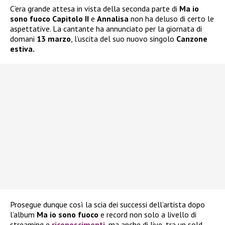
C’era grande attesa in vista della seconda parte di
Ma io
sono fuoco Capitolo II
e
Annalisa
non ha deluso di certo le
aspettative. La cantante ha annunciato per la giornata di
domani
13 marzo
, l’uscita del suo nuovo singolo
Canzone
estiva.
Prosegue dunque così la scia dei successi dell’artista dopo
l’album
Ma io sono fuoco
e record non solo a livello di
streaming e
riconoscimenti
, ma anche di live, tra un sold