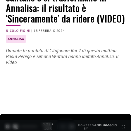
Annalisa: il risultato è
‘Sinceramente’ da ridere (VIDEO)
NICOLÒ FIGINI
|
18 FEBBRAIO 2024
ANNALISA
Durante la puntata di Citofonare Rai 2 di questa mattina
Paola Perego e Simona Ventura hanno imitato Annalisa. Il
video
0:30 /
Ad
hub
Media
POWERED
1
/
2
3:35
BY