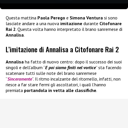
Questa mattina
Paola Perego
e
Simona Ventura
si sono
lasciate andare a una nuova
imitazione
durante
Citofonare
Rai 2
. Questa volta hanno interpretato il brano sanremese di
Annalisa
.
L’imitazione di Annalisa a Citofonare Rai 2
Annalisa
ha fatto di nuovo centro: dopo il successo dei suoi
singoli e dell’album “
E poi siamo finiti nel vortice
” sta facendo
scatenare tutti sulle note del brano sanremese
“
Sinceramente
“. Il ritmo incalzante del ritornello, infatti, non
riesce a far stare fermi gli ascoltatori, i quali l’hanno
premiata
portandola in vetta alle classifiche
.