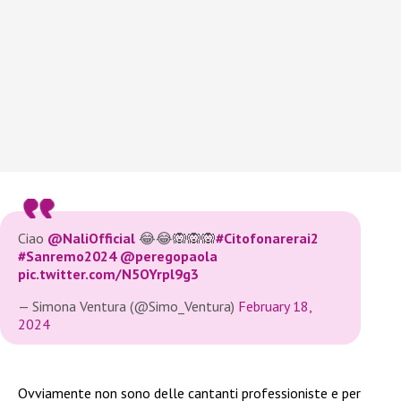
Ciao
@NaliOfficial
😂😂🙉🙉🙉
#Citofonarerai2
#Sanremo2024
@peregopaola
pic.twitter.com/N5OYrpl9g3
— Simona Ventura (@Simo_Ventura)
February 18,
2024
Ovviamente non sono delle cantanti professioniste e per