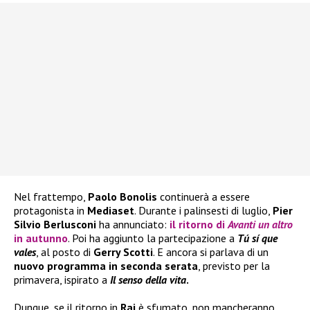
Nel frattempo,
Paolo Bonolis
continuerà a essere
protagonista in
Mediaset
. Durante i palinsesti di luglio,
Pier
Silvio Berlusconi
ha annunciato:
il ritorno di
Avanti un altro
in autunno
. Poi ha aggiunto la partecipazione a
Tú sí que
vales
, al posto di
Gerry Scotti
. E ancora si parlava di un
nuovo programma in seconda serata
, previsto per la
primavera, ispirato a
Il senso della vita
.
Dunque, se il ritorno in
Rai
è sfumato, non mancheranno