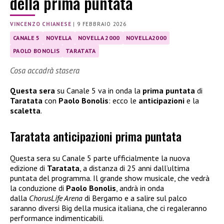
della prima puntata
VINCENZO CHIANESE
|
9 FEBBRAIO 2026
CANALE 5
NOVELLA
NOVELLA 2000
NOVELLA2000
PAOLO BONOLIS
TARATATA
Cosa accadrà stasera
Questa sera
su Canale 5 va in onda la
prima puntata
di
Taratata
con
Paolo Bonolis
: ecco le
anticipazioni
e la
scaletta
.
Taratata anticipazioni prima puntata
Questa sera su Canale 5 parte ufficialmente la nuova
edizione di
Taratata
, a distanza di 25 anni dall’ultima
puntata del programma. Il grande show musicale, che vedrà
la conduzione di
Paolo Bonolis
, andrà in onda
dalla
ChorusLife Arena
di Bergamo e a salire sul palco
saranno diversi Big della musica italiana, che ci regaleranno
performance indimenticabili.