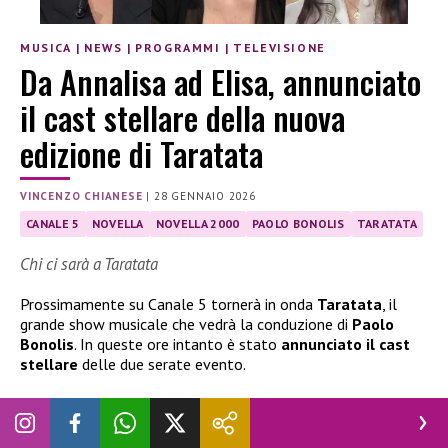
MUSICA
|
NEWS
|
PROGRAMMI
|
TELEVISIONE
Da Annalisa ad Elisa, annunciato
il cast stellare della nuova
edizione di Taratata
VINCENZO CHIANESE
|
28 GENNAIO 2026
CANALE 5
NOVELLA
NOVELLA 2000
PAOLO BONOLIS
TARATATA
Chi ci sarà a Taratata
Prossimamente su Canale 5 tornerà in onda
Taratata
, il
grande show musicale che vedrà la conduzione di
Paolo
Bonolis
. In queste ore intanto è stato
annunciato il cast
stellare
delle due serate evento.
Il cast di Taratata