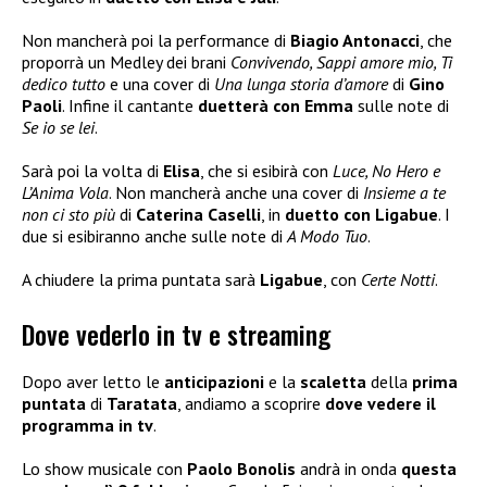
Non mancherà poi la performance di
Biagio Antonacci
, che
proporrà un Medley dei brani
Convivendo, Sappi amore mio, Ti
dedico tutto
e una cover di
Una lunga storia d’amore
di
Gino
Paoli
. Infine il cantante
duetterà con Emma
sulle note di
Se io se lei
.
Sarà poi la volta di
Elisa
, che si esibirà con
Luce, No Hero e
L’Anima Vola
. Non mancherà anche una cover di
Insieme a te
non ci sto più
di
Caterina Caselli
, in
duetto con Ligabue
. I
due si esibiranno anche sulle note di
A Modo Tuo
.
A chiudere la prima puntata sarà
Ligabue
, con
Certe Notti
.
Dove vederlo in tv e streaming
Dopo aver letto le
anticipazioni
e la
scaletta
della
prima
puntata
di
Taratata
, andiamo a scoprire
dove vedere il
programma in tv
.
Lo show musicale con
Paolo Bonolis
andrà in onda
questa