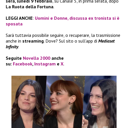
sera, lunedì 9 febbraio
, su Canale 5, in prima serata, dopo
La Ruota della Fortuna
.
LEGGI ANCHE
:
Uomini e Donne, discussa ex tronista si è
sposata
Sarà tuttavia possibile seguire, o recuperare, la trasmissione
anche in
streaming
. Dove? Sul sito o sull’app di
Mediaset
Infinity
.
Seguite
Novella 2000
anche
su:
Facebook
,
Instagram
e
X
.