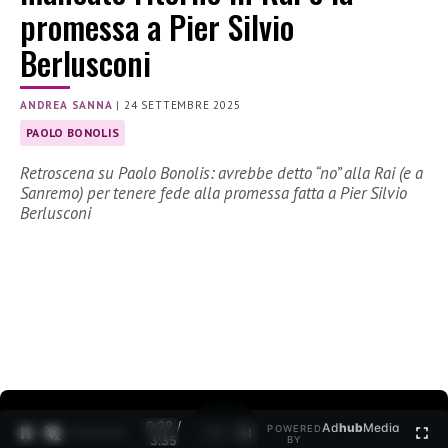
promessa a Pier Silvio
Berlusconi
ANDREA SANNA
|
24 SETTEMBRE 2025
PAOLO BONOLIS
Retroscena su Paolo Bonolis: avrebbe detto “no” alla Rai (e a
Sanremo) per tenere fede alla promessa fatta a Pier Silvio
Berlusconi
0:30 /
Ad
hub
Media
POWERED
1
/
2
3:35
BY