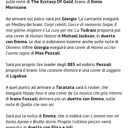
sulle note di
The Ecstasy Of Gold
, brano di
Ennio
Morricone
.
Ad arrivare sul palco sarà poi
Giorgia
. La cantante eseguirà
un Medley dei brani:
Corpi celesti, Gocce di memoria, Golpe, Il
mio giorno migliore e La cura per me
. La
Todrani
proporrà poi
una cover di
Human Nature
di
Michael Jackson
, in
duetto
con Emma
. Le due si esibiranno insieme anche sulle note di
Oronero
. Infine
Giorgia
eseguirà una cover di
Hanno ucciso
l’uomo ragno
di
Max Pezzali
.
Sarà poi proprio l’ex leader degli
883
ad esibirsi.
Pezzali
proporrà il brano
Una canzone d’amore
e una cover di
Leggero
di
Ligabue
.
A quel punto ad arrivare a
Taratata
sarà il rocker, che
eseguirà
Happy hour
e una cover de
La musica che gira intorno
di
Ivano Fossati
. Arriverà poi un
duetto con Emma
, sulle
note di
Quella che non sei
.
Sarà poi la volta di
Emma
, che si esibirà con L
’amore non mi
basta, Apnea e Brutta storia
. Proprio l’ultimo pezzo verrà
eseguito in
duetto con Elisa e Juli
.