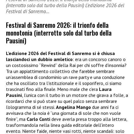
(interrotto solo dal turbo della Pausini) L’edizione 2026 del
Festival di Sanremo…
Festival di Sanremo 2026: il trionfo della
monotonia (interrotto solo dal turbo della
Pausini)
L’edizione 2026 del Festival di Sanremo si è chiusa
lasciandoci un dubbio amletico
: era un concorso canoro o
un costosissimo “Rewind” della Rai per chi soffre d’insonnia?
Tra un appiattimento collettivo che farebbe sembrare
un’assemblea di condominio un rave party e una conduzione
che ha oscillato tra l’istituzionale e il soporifero, ci siamo
trascinati fino alla finale. Meno male che c’era
Laura
Pausini
, l’unica con il turbo in un motore che girava a folle, a
ricordarci che si può stare su quel palco senza sembrare
l’ologramma di sé stessi.
Angelina Mango
due anni fa ci
avvisava che la noia è “una giornata di sole che non vuole
finire”, ma
Carlo Conti
deve averla presa troppo alla lettera,
trasformandola nella linea guida editoriale dell’intero
evento. Niente faide, niente vasi rotti, niente scandali: solo