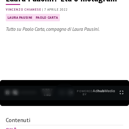
VINCENZO CHIANESE
|
7 APRILE 2022
LAURA PAUSINI
PAOLO CARTA
Tutto su Paolo Carta, compagno di Laura Pausini.
0:21 /
Ad
hub
Media
POWERED
1
/
2
1:40
BY
Contenuti