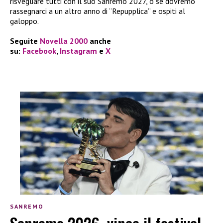
risvegliare tutti con il suo Sanremo 2027, o se dovremo
rassegnarci a un altro anno di “Repupplica” e ospiti al
galoppo.
Seguite
Novella 2000
anche
su:
Facebook
,
Instagram
e
X
SANREMO