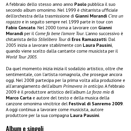
A febbraio dello stesso anno anno
Paolo
pubblica il suo
secondo album omonimo. Nel 1999 è chitarrista ufficiale
dell’orchestra della trasmissione di
Gianni Morandi
C’era un
ragazzo
e in seguito sempre nel 1999 parte in tour con
Fabio Concato
. Nel 2000 torna a lavorare con
Gianni
Morandi
per il
Come fa bene l’amore Tour
. L’anno successivo è
chitarrista dello
Stilelibero Tour
di
Eros Ramazzotti
. Dal
2005 inizia a lavorare stabilmente con
Laura Pausini
,
quando viene scelto dalla cantante come musicista per il
World Tour 2005
.
Da quel momento inizia inizia il sodalizio artistico, oltre che
sentimentale, con l’artista romagnola, che prosegue ancora
oggi. Nel 2008 partecipa per la prima volta alla produzione e
all’arrangiamento dell’album
Primavera in anticipo
. A febbraio
2009 è il produttore artistico dell’album
La forza mia
di
Marco Carta
e autore del testo e della musica della
canzone omonima vincitrice del
Festival di Sanremo 2009
.
A oggi continua a lavorare come musicista, autore
produttore per la sua compagna
Laura Pausini
.
Album e singoli