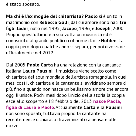
è stato sposato.
Ma chi è l’ex moglie del chitarrista?
Paolo
si è unito in
matrimonio con
Rebecca Galli
, dal cui amore sono nati
tre
figli
:
Jader
, nato nel 1995,
Jacopo
, 1996, e
Joseph
, 2000.
Proprio quest’ultimo è a sua volta un musicista ed è
conosciuto al grande pubblico col nome d’arte
Holden
. La
coppia però dopo qualche anno si separa, per poi divorziare
ufficialmente nel 2012.
Dal 2005
Paolo Carta
ha una relazione con la cantante
italiana
Laura Pausini
. Il musicista viene scelto come
chitarrista del tour mondiale dell’artista romagnola. In quei
mesi così il chitarrista e la cantante si avvicinano sempre di
più, fino a quando non nasce un bellissimo amore che ancora
oggi li unisce. Pochi mesi dopo l’inizio della storia la coppia
esce allo scoperto e l’8 febbraio del 2013
nasce
Paola
,
figlia di
Laura
e
Paolo
. Attualmente
Carta
e la
Pausini
non sono sposati, tuttavia proprio la cantante ha
recentemente dichiarato di aver iniziato a pensare alle
nozze.