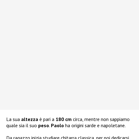
La sua
altezza
è pari a
180 cm
circa, mentre non sappiamo
quale sia il suo
peso
.
Paolo
ha origini sarde e napoletane.
Da ragazzo inizia studiare chitarra classica, per poi dedicarsi