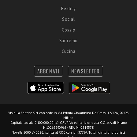
Reality
Social
Gossip
Sanremo
Cucina
ABBONATI
NEWSLETTER
Visibilia Editrice S.r.l.
con sede in Via Privata Giovannino De Grassi 12/12A, 20123
Milano.
Capitale sociale € 100.000,00 I.V. - C.F./P.IVA ed iscrizione alla C.C.I.A.A. di Milano
N.10269990965 - REA MI-2519578.
Novella 2000 © 2026. Iscritta al ROC con il n.37767. Tutti i diritti di proprietà