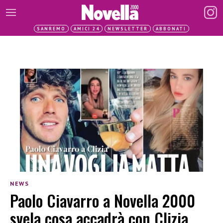
SANREMO
AMICI 24
NEWSLETTER
ABBONATI
NEWS
Paolo Ciavarro a Novella 2000
svela cosa accadrà con Clizia