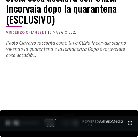
Incorvaia dopo la quarantena
(ESCLUSIVO)
VINCENZO CHIANESE
|
13 MAGGIO 2020
Paolo Ciavarro racconta come lui e Clizia Incorvaia stanno
vivendo la quarentena e la lontananza Dopo aver svelato
cosa accadrà…
0:27 /
Ad
hub
Media
POWERED
1
/
2
3:35
BY