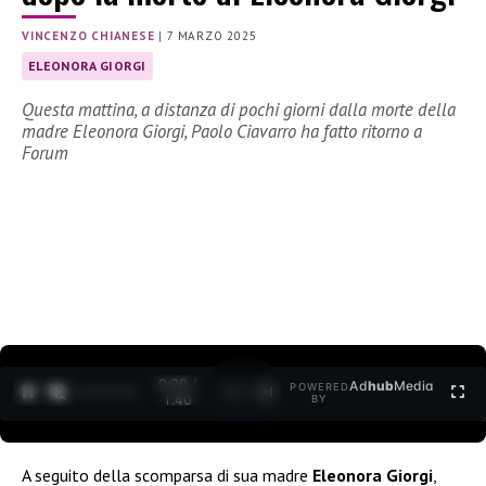
VINCENZO CHIANESE
|
7 MARZO 2025
ELEONORA GIORGI
Questa mattina, a distanza di pochi giorni dalla morte della
madre Eleonora Giorgi, Paolo Ciavarro ha fatto ritorno a
Forum
0:22 /
Ad
hub
Media
POWERED
1
/
2
1:40
BY
A seguito della scomparsa di sua madre
Eleonora Giorgi
,