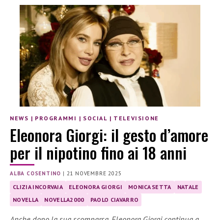
NEWS
|
PROGRAMMI
|
SOCIAL
|
TELEVISIONE
Eleonora Giorgi: il gesto d’amore
per il nipotino fino ai 18 anni
ALBA COSENTINO
|
21 NOVEMBRE 2025
CLIZIA INCORVAIA
ELEONORA GIORGI
MONICA SETTA
NATALE
NOVELLA
NOVELLA2000
PAOLO CIAVARRO
Anche dopo la sua scomparsa, Eleonora Giorgi continua a