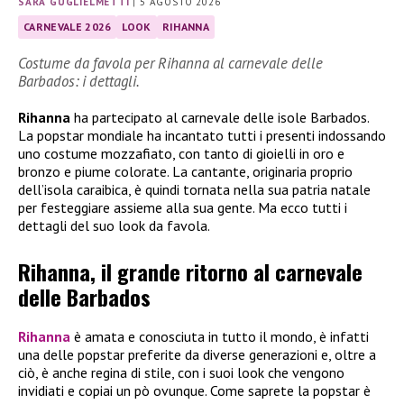
SARA GUGLIELMETTI
|
5 AGOSTO 2026
CARNEVALE 2026
LOOK
RIHANNA
Costume da favola per Rihanna al carnevale delle
Barbados: i dettagli.
Rihanna
ha partecipato al carnevale delle isole Barbados.
La popstar mondiale ha incantato tutti i presenti indossando
uno costume mozzafiato, con tanto di gioielli in oro e
bronzo e piume colorate. La cantante, originaria proprio
dell’isola caraibica, è quindi tornata nella sua patria natale
per festeggiare assieme alla sua gente. Ma ecco tutti i
dettagli del suo look da favola.
Rihanna, il grande ritorno al carnevale
delle Barbados
Rihanna
è amata e conosciuta in tutto il mondo, è infatti
una delle popstar preferite da diverse generazioni e, oltre a
ciò, è anche regina di stile, con i suoi look che vengono
invidiati e copiai un pò ovunque. Come saprete la popstar è