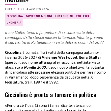
LUCA BURINI
|
4 AGOSTO 2026
CICCIOLINA
GOVERNO MELONI
LUCA BURINI
POLITICA
UNGHERIA
Ilona Staller torna a far parlare di sé come volto della
campagna della storica maison britannica. Intanto, prepara
il suo rientro in Parlamento in vista delle elezioni del 2027
Cicciolina
è tornata. Tra i volti della campagna autunno-
inverno 2026-2027 di
Vivienne Westwood
,
Ilona Staller
(questo il suo nome all’anagrafe) racconta, nell’intervista
rilasciata a
Novella 2000
, il suo nuovo obiettivo: la volontà
di ricandidarsi alle prossime elezioni politiche per fare ritorno
in Parlamento, dopo l’esperienza da deputata nella X
legislatura, tra il 1987 e il 1992.
Cicciolina è pronta a tornare in politica
«Per ora c’è l’idea. Ci sono i temi», dice lei elencando
contenuti come «la battaglia contro la caccia, la