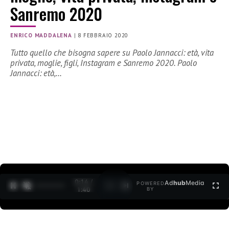
Sanremo 2020
ENRICO MADDALENA
|
8 FEBBRAIO 2020
Tutto quello che bisogna sapere su Paolo Jannacci: età, vita
privata, moglie, figli, Instagram e Sanremo 2020. Paolo
Jannacci: età,…
0:15 /
Ad
hub
Media
POWERED
1
/
2
1:40
BY