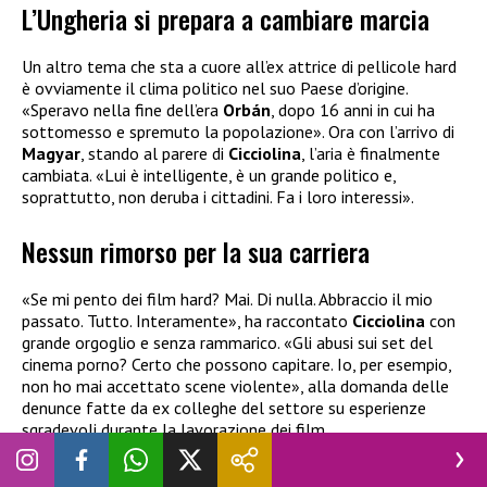
L’Ungheria si prepara a cambiare marcia
Un altro tema che sta a cuore all’ex attrice di pellicole hard
è ovviamente il clima politico nel suo Paese d’origine.
«Speravo nella fine dell’era
Orbán
, dopo 16 anni in cui ha
sottomesso e spremuto la popolazione». Ora con l’arrivo di
Magyar
, stando al parere di
Cicciolina
, l’aria è finalmente
cambiata. «Lui è intelligente, è un grande politico e,
soprattutto, non deruba i cittadini. Fa i loro interessi».
Nessun rimorso per la sua carriera
«Se mi pento dei film hard? Mai. Di nulla. Abbraccio il mio
passato. Tutto. Interamente», ha raccontato
Cicciolina
con
grande orgoglio e senza rammarico. «Gli abusi sui set del
cinema porno? Certo che possono capitare. Io, per esempio,
non ho mai accettato scene violente», alla domanda delle
denunce fatte da ex colleghe del settore su esperienze
sgradevoli durante la lavorazione dei film.
L’intervista integrale di Luca Burini sul numero di Novella