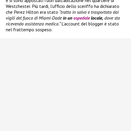
e si sono appostati fuori dall’abitazione nel quartiere di
Westchester. Più tardi, l’ufficio dello sceriffo ha dichiarato
che Perez Hilton era stato
“tratto in salvo e trasportato dai
vigili del fuoco di Miami-Dade
in un
ospedale
locale,
dove sta
ricevendo assistenza medica.”
L’account del blogger è stato
nel frattempo sospeso.