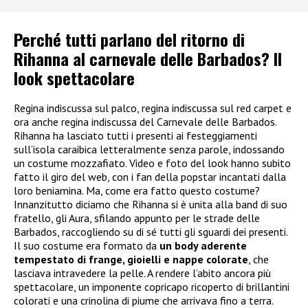
Perché tutti parlano del ritorno di
Rihanna al carnevale delle Barbados? Il
look spettacolare
Regina indiscussa sul palco, regina indiscussa sul red carpet e
ora anche regina indiscussa del Carnevale delle Barbados.
Rihanna ha lasciato tutti i presenti ai festeggiamenti
sull’isola caraibica letteralmente senza parole, indossando
un costume mozzafiato. Video e foto del look hanno subito
fatto il giro del web, con i fan della popstar incantati dalla
loro beniamina. Ma, come era fatto questo costume?
Innanzitutto diciamo che Rihanna si è unita alla band di suo
fratello, gli Aura, sfilando appunto per le strade delle
Barbados, raccogliendo su di sé tutti gli sguardi dei presenti.
Il suo costume era formato da
un body aderente
tempestato di frange, gioielli e nappe colorate
, che
lasciava intravedere la pelle. A rendere l’abito ancora più
spettacolare, un imponente copricapo ricoperto di brillantini
colorati e una crinolina di piume che arrivava fino a terra.