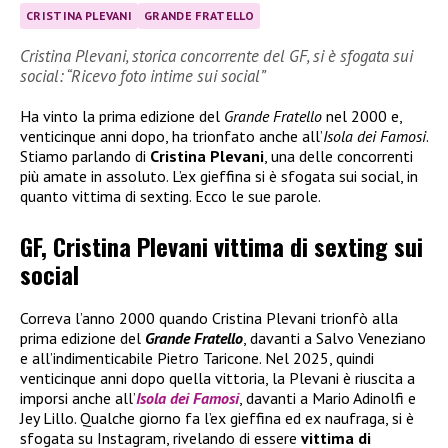
CRISTINA PLEVANI
GRANDE FRATELLO
Cristina Plevani, storica concorrente del GF, si è sfogata sui
social: “Ricevo foto intime sui social”
Ha vinto la prima edizione del
Grande Fratello
nel 2000 e,
venticinque anni dopo, ha trionfato anche all’
Isola dei Famosi
.
Stiamo parlando di
Cristina Plevani
, una delle concorrenti
più amate in assoluto. L’ex gieffina si è sfogata sui social, in
quanto vittima di sexting. Ecco le sue parole.
GF, Cristina Plevani vittima di sexting sui
social
Correva l’anno 2000 quando Cristina Plevani trionfò alla
prima edizione del
Grande Fratello
, davanti a Salvo Veneziano
e all’indimenticabile Pietro Taricone. Nel 2025, quindi
venticinque anni dopo quella vittoria, la Plevani è riuscita a
imporsi anche all’
Isola dei Famosi
, davanti a Mario Adinolfi e
Jey Lillo. Qualche giorno fa l’ex gieffina ed ex naufraga, si è
sfogata su Instagram, rivelando di essere
vittima di