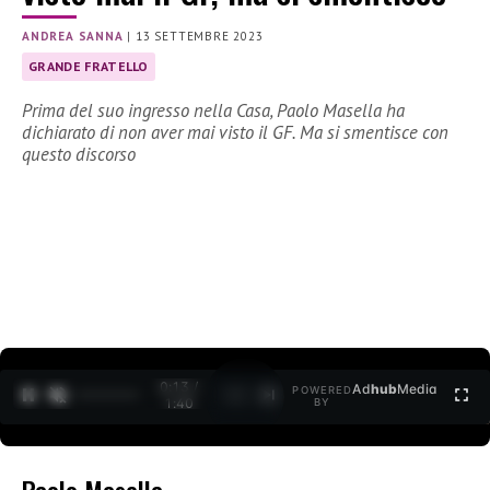
ANDREA SANNA
|
13 SETTEMBRE 2023
GRANDE FRATELLO
Prima del suo ingresso nella Casa, Paolo Masella ha
dichiarato di non aver mai visto il GF. Ma si smentisce con
questo discorso
0:14 /
Ad
hub
Media
POWERED
1
/
2
1:40
BY