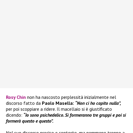
Rosy Chin
non ha nascosto perplessità inizialmente nel
discorso fatto da
Paolo Masella:
“Non ci ho capito nulla”,
per poi scoppiare a ridere. Il macellaio si è giustificato
dicendo:
“Io sono psichedelico. Si formeranno tre gruppi e poi si
formerà questo e questo”.
Nel suo discorso preciso e contorto, ma nemmeno troppo a