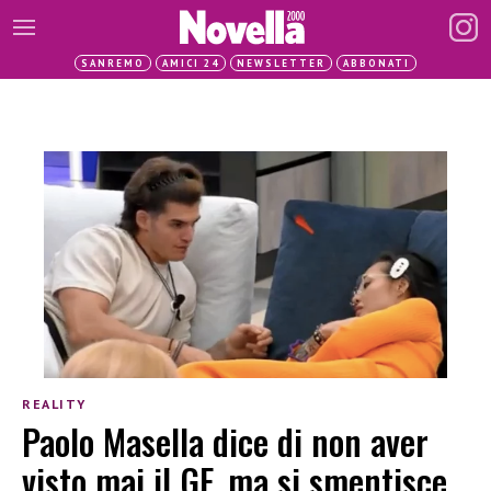
SANREMO
AMICI 24
NEWSLETTER
ABBONATI
REALITY
Paolo Masella dice di non aver
visto mai il GF, ma si smentisce