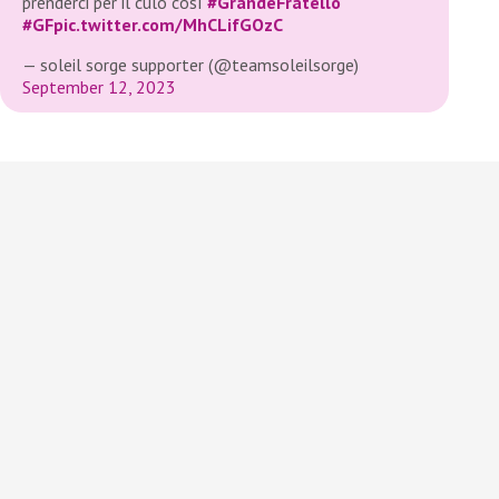
prenderci per il culo così
#GrandeFratello
#GF
pic.twitter.com/MhCLifGOzC
— soleil sorge supporter (@teamsoleilsorge)
September 12, 2023