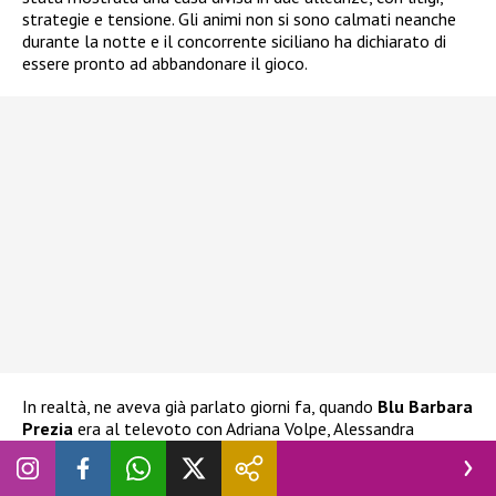
strategie e tensione. Gli animi non si sono calmati neanche
durante la notte e il concorrente siciliano ha dichiarato di
essere pronto ad abbandonare il gioco.
In realtà, ne aveva già parlato giorni fa, quando
Blu Barbara
Prezia
era al televoto con Adriana Volpe, Alessandra
Mussolini e Lucia Ilarido. L’ex tronista aveva già espresso
l’intenzione di ritirarsi
nel caso Blu fosse stata eliminata.
Ha espresso la stessa decisione anche alla stessa Prezia, che