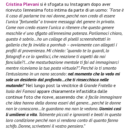
Cristina Plevani
si è sfogata su Instagram dopo aver
ricevuto l’ennesima foto intima da parte di un uomo:
“Forse è
il caso di parlarne tra noi donne, perché non credo di essere
l’unica “fortunella” a trovare messaggi del genere in privato.
Come non credo essere l’unica a ritenere che questo genere
maschile e’ uno sfigato all’ennesima potenza. Parliamoci chiaro,
questo è sobrio…ho un collage di piselli screenshottati in
galleria che fa invidia a pornhub – ovviamente con allegati i
profili di provenienza. Mi chiedo: “quando te lo guardi, lo
fotografi e ce lo spedisci, che reazione ti aspetti da noi
fanciulle?!…che masturbazione mentale ti fai ad immaginarci
mentre riceviamo la tua posta virtuale?”. Perché io ti smonto
l’entusiasmo in un nano secondo:
nel momento che lo vedo mi
sale un desiderio dal profondo…che ti rinsecchisca nelle
mutande!
”
Nel lungo post la vincitrice di
Grande Fratello
e
Isola dei Famosi
appare chiaramente infastidita dalle
continue foto che riceve, asserendo che:
è facile immaginare
che idea hanno della donna esseri del genere…perché le donne
non le conoscono…le guardano ma non le vedono.
Uomini così
li umilierei a vita
. Talmente piccoli e ignoranti e beati in questa
loro condizione perché non si rendono conto di quanto fanno
schifo. Donne, scrivetemi il vostro pensiero.”