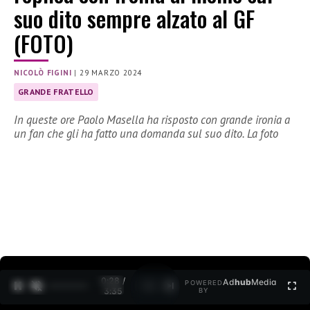
suo dito sempre alzato al GF
(FOTO)
NICOLÒ FIGINI
|
29 MARZO 2024
GRANDE FRATELLO
In queste ore Paolo Masella ha risposto con grande ironia a
un fan che gli ha fatto una domanda sul suo dito. La foto
0:29 /
Ad
hub
Media
POWERED
1
/
2
3:35
BY