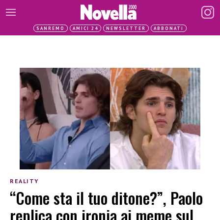
SANREMO
AMICI 24
NEWSLETTER
ABBONATI
REALITY
“Come sta il tuo ditone?”, Paolo
replica con ironia ai meme sul