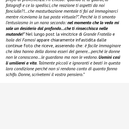
fotografi e ce lo spedisci, che reazione ti aspetti da noi
fanciulle?!…che masturbazione mentale ti fai ad immaginarci
mentre riceviamo la tua posta virtuale?”. Perché io ti smonto
l’entusiasmo in un nano secondo:
nel momento che lo vedo mi
sale un desiderio dal profondo…che ti rinsecchisca nelle
mutande!
”
Nel lungo post la vincitrice di
Grande Fratello
e
Isola dei Famosi
appare chiaramente infastidita dalle
continue foto che riceve, asserendo che:
è facile immaginare
che idea hanno della donna esseri del genere…perché le donne
non le conoscono…le guardano ma non le vedono.
Uomini così
li umilierei a vita
. Talmente piccoli e ignoranti e beati in questa
loro condizione perché non si rendono conto di quanto fanno
schifo. Donne, scrivetemi il vostro pensiero.”