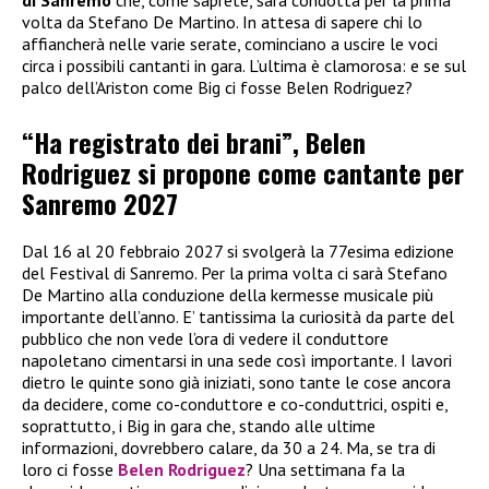
di Sanremo
che, come saprete, sarà condotta per la prima
volta da Stefano De Martino. In attesa di sapere chi lo
affiancherà nelle varie serate, cominciano a uscire le voci
circa i possibili cantanti in gara. L’ultima è clamorosa: e se sul
palco dell’Ariston come Big ci fosse Belen Rodriguez?
“Ha registrato dei brani”, Belen
Rodriguez si propone come cantante per
Sanremo 2027
Dal 16 al 20 febbraio 2027 si svolgerà la 77esima edizione
del Festival di Sanremo. Per la prima volta ci sarà Stefano
De Martino alla conduzione della kermesse musicale più
importante dell’anno. E’ tantissima la curiosità da parte del
pubblico che non vede l’ora di vedere il conduttore
napoletano cimentarsi in una sede così importante. I lavori
dietro le quinte sono già iniziati, sono tante le cose ancora
da decidere, come co-conduttore e co-conduttrici, ospiti e,
soprattutto, i Big in gara che, stando alle ultime
informazioni, dovrebbero calare, da 30 a 24. Ma, se tra di
loro ci fosse
Belen Rodriguez
? Una settimana fa la