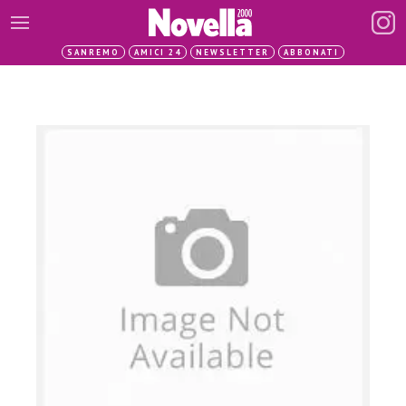
SANREMO
AMICI 24
NEWSLETTER
ABBONATI