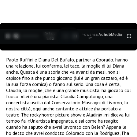
0:15 /
Ad
hub
Media
POWERED
1
/
2
1:40
BY
Paolo Ruffini e Diana Del Bufalo, partner a Coorado, hanno
una relazione, lui conferma, lei tace, la moglie di lui Diana
anche. Questa è una storia che va avanti da mesi, non si
capisce fino a che punto giocano (lui è un gran cazzaro, ed è
la sua forza comica) o fanno sul serio. Una cosa è certa,
Claudia, la moglie, che è una grande musicista, ha giocato col
fuoco: «Lei è una pianista, Claudia Campolongo, una
concertista uscita dal Conservatorio Mascagni di Livorno, la
nostra città, oggi anche cantante e attrice (ha portato a
teatro The rocky horror picture show e Aladin)», mi diceva lui
tempo fa. «Un’artista impegnata, e sai come ha reagito
quando ha saputo che avrei lavorato con Belen? Appena le
ho detto che avrei condotto Colorado con la Rodriguez, l’ha