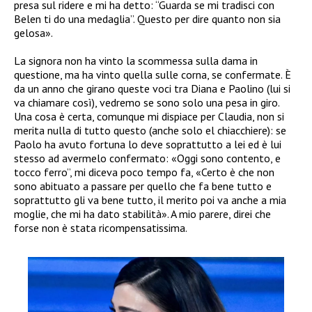
presa sul ridere e mi ha detto: “Guarda se mi tradisci con
Belen ti do una medaglia”. Questo per dire quanto non sia
gelosa».
La signora non ha vinto la scommessa sulla dama in
questione, ma ha vinto quella sulle corna, se confermate. È
da un anno che girano queste voci tra Diana e Paolino (lui si
va chiamare così), vedremo se sono solo una pesa in giro.
Una cosa è certa, comunque mi dispiace per Claudia, non si
merita nulla di tutto questo (anche solo el chiacchiere): se
Paolo ha avuto fortuna lo deve soprattutto a lei ed è lui
stesso ad avermelo confermato: «Oggi sono contento, e
tocco ferro”, mi diceva poco tempo fa, «Certo è che non
sono abituato a passare per quello che fa bene tutto e
soprattutto gli va bene tutto, il merito poi va anche a mia
moglie, che mi ha dato stabilità». A mio parere, direi che
forse non è stata ricompensatissima.