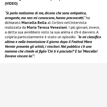
(VIDEO)
“
Si parla malissimo di me, dicono che sono antipatica,
arrogante, ma non mi conoscono, hanno preconcetti
,”
ha
dichiarato
Marcella Bella
al
CorSera
nell’intervista
realizzata da
Maria Teresa Veneziani
.
I più giovani, invece,
a detta sua avrebbero visto la sua anima e chi è davvero. A
colpirla particolarmente è stato un episodio:
“
Io mi classifico
ultima e nella trasmissione il giorno dopo il Festival Mara
Vernier presenta gli artisti, i vincitori. Nel pubblico c’è una
mamma che chiede al figlio ‘Chi ti è piaciuto?’ E lui ‘Marcella!
Doveva vincere lei
‘
”.