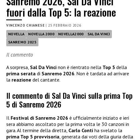
Sanremo 2026, Sal Da Vinci
fuori dalla Top 5: la reazione
VINCENZO CHIANESE
|
25 FEBBRAIO 2026
NOVELLA
NOVELLA 2000
NOVELLA2000
SAL DA VINCI
SANREMO 2025
Il commento
A sorpresa,
Sal Da Vinci
non è rientrato nella
Top 5
della
prima serata
di
Sanremo 2026
. Non è tardata ad arrivare
la
reazione
del cantante.
Il commento di Sal Da Vinci sulla prima Top
5 di Sanremo 2026
Il
Festival di Sanremo 2026
è ufficialmente iniziato e ieri
sera abbiamo ascoltato per la prima volta le 30 canzoni in
gara. Al termine della diretta,
Carlo Conti
ha svelato la
prima Top 5 provvisoria
, generata dai voti della giuria della