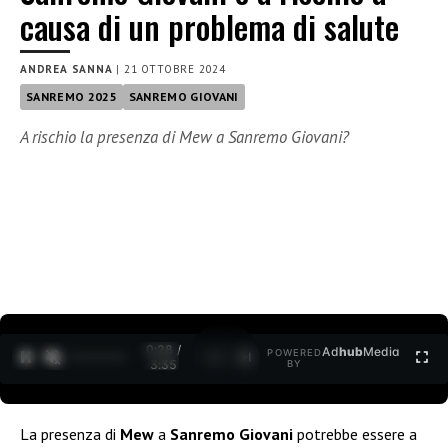
causa di un problema di salute
ANDREA SANNA
|
21 OTTOBRE 2024
SANREMO 2025
SANREMO GIOVANI
A rischio la presenza di Mew a Sanremo Giovani?
0:30 /
Ad
hub
Media
POWERED
1
/
2
3:35
BY
La presenza di
Mew
a
Sanremo Giovani
potrebbe essere a