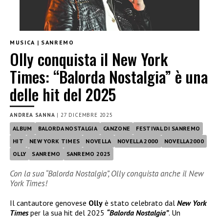
MUSICA
|
SANREMO
Olly conquista il New York
Times: “Balorda Nostalgia” è una
delle hit del 2025
ANDREA SANNA
|
27 DICEMBRE 2025
ALBUM
BALORDA NOSTALGIA
CANZONE
FESTIVAL DI SANREMO
HIT
NEW YORK TIMES
NOVELLA
NOVELLA 2000
NOVELLA2000
OLLY
SANREMO
SANREMO 2025
Con la sua “Balorda Nostalgia”, Olly conquista anche il New
York Times!
Il cantautore genovese
Olly
è stato celebrato dal
New York
Times
per la sua hit del 2025
“Balorda Nostalgia”
. Un