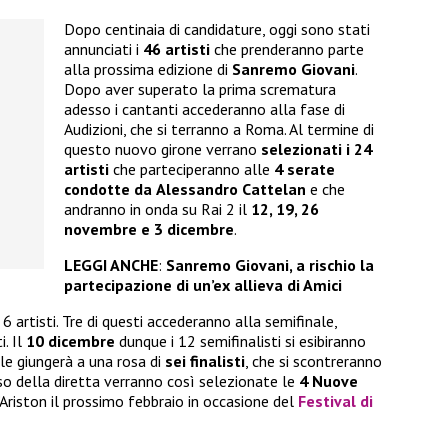
Dopo centinaia di candidature, oggi sono stati
annunciati i
46 artisti
che prenderanno parte
alla prossima edizione di
Sanremo Giovani
.
Dopo aver superato la prima scrematura
adesso i cantanti accederanno alla fase di
Audizioni, che si terranno a Roma. Al termine di
questo nuovo girone verrano
selezionati i 24
artisti
che parteciperanno alle
4 serate
condotte da
Alessandro Cattelan
e che
andranno in onda su Rai 2 il
12, 19, 26
novembre e 3 dicembre
.
LEGGI ANCHE
:
Sanremo Giovani, a rischio la
partecipazione di un’ex allieva di Amici
6 artisti. Tre di questi accederanno alla semifinale,
i. Il
10 dicembre
dunque i 12 semifinalisti si esibiranno
e giungerà a una rosa di
sei finalisti
, che si scontreranno
rso della diretta verranno così selezionate le
4 Nuove
’Ariston il prossimo febbraio in occasione del
Festival di