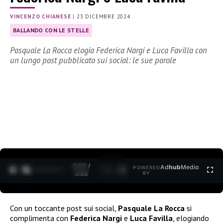
VINCENZO CHIANESE
|
23 DICEMBRE 2024
BALLANDO CON LE STELLE
Pasquale La Rocca elogia Federica Nargi e Luca Favilla con
un lungo post pubblicato sui social: le sue parole
0:30 /
Ad
hub
Media
POWERED
1
/
2
3:35
BY
Con un toccante post sui social,
Pasquale La Rocca
si
complimenta con
Federica Nargi
e
Luca Favilla
, elogiando