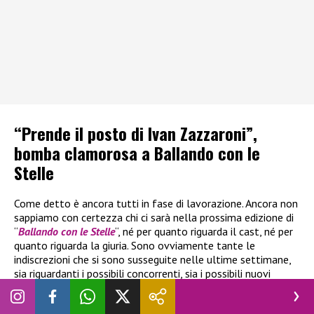
“Prende il posto di Ivan Zazzaroni”,
bomba clamorosa a Ballando con le
Stelle
Come detto è ancora tutti in fase di lavorazione. Ancora non
sappiamo con certezza chi ci sarà nella prossima edizione di
“
Ballando con le Stelle
“, né per quanto riguarda il cast, né per
quanto riguarda la giuria. Sono ovviamente tante le
indiscrezioni che si sono susseguite nelle ultime settimane,
sia riguardanti i possibili concorrenti, sia i possibili nuovi
giurati. L’ultima riguarda il giornalista
Ivan Zazzaroni,
che
potrebbe essere sostituito da
Adriano Panatta
, ex grande