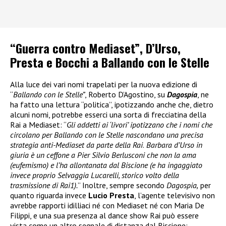
“Guerra contro Mediaset”, D’Urso,
Presta e Bocchi a Ballando con le Stelle
Alla luce dei vari nomi trapelati per la nuova edizione di
“
Ballando con le Stelle”
, Roberto D’Agostino, su
Dagospia
, ne
ha fatto una lettura “politica”, ipotizzando anche che, dietro
alcuni nomi, potrebbe esserci una sorta di frecciatina della
Rai a Mediaset: “
Gli addetti ai ‘livori’ ipotizzano che i nomi che
circolano per Ballando con le Stelle nascondano una precisa
strategia anti-Mediaset da parte della Rai
.
Barbara d’Urso in
giuria è un ceffone a Pier Silvio Berlusconi che non la ama
(eufemismo) e l’ha allontanata dal Biscione (e ha ingaggiato
invece proprio Selvaggia Lucarelli, storico volto della
trasmissione di Rai1).
” Inoltre, sempre secondo
Dagospia,
per
quanto riguarda invece
Lucio Presta
, l’agente televisivo non
avrebbe rapporti idilliaci né con Mediaset né con Maria De
Filippi, e una sua presenza al dance show Rai può essere
vista come un altro segnale di distanza dal Biscione: