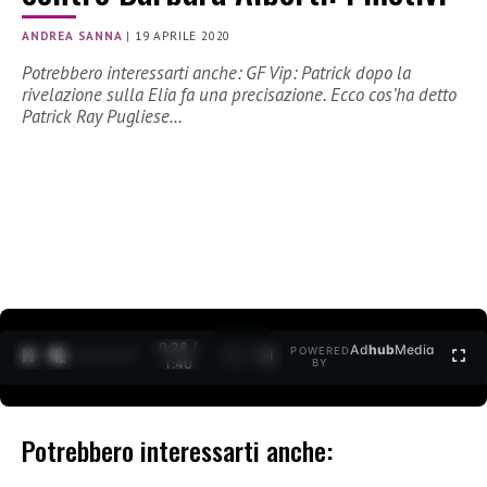
ANDREA SANNA
|
19 APRILE 2020
Potrebbero interessarti anche: GF Vip: Patrick dopo la
rivelazione sulla Elia fa una precisazione. Ecco cos’ha detto
Patrick Ray Pugliese…
0:28 /
Ad
hub
Media
POWERED
1
/
2
1:40
BY
Potrebbero interessarti anche: