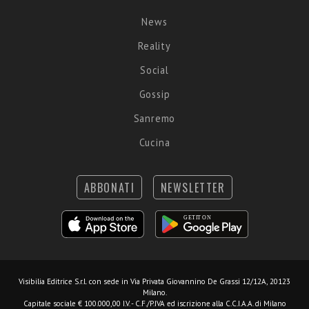
News
Reality
Social
Gossip
Sanremo
Cucina
ABBONATI
NEWSLETTER
Visibilia Editrice S.r.l.
con sede in Via Privata Giovannino De Grassi 12/12A, 20123
Milano.
Capitale sociale € 100.000,00 I.V. - C.F./P.IVA ed iscrizione alla C.C.I.A.A. di Milano