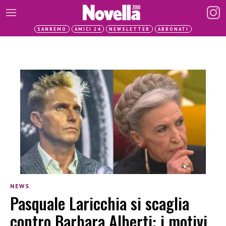
SANREMO
AMICI 24
NEWSLETTER
ABBONATI
NEWS
Pasquale Laricchia si scaglia
contro Barbara Alberti: i motivi