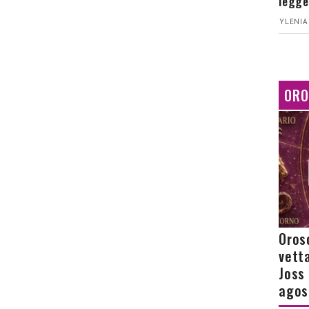
legge
YLENIA
ORO
Orosc
vetta
Joss
agos