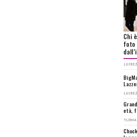
Chi 
foto
dall
LUCREZ
BigMa
Lazze
LUCREZ
Grand
età, 
YLENIA
Chuck