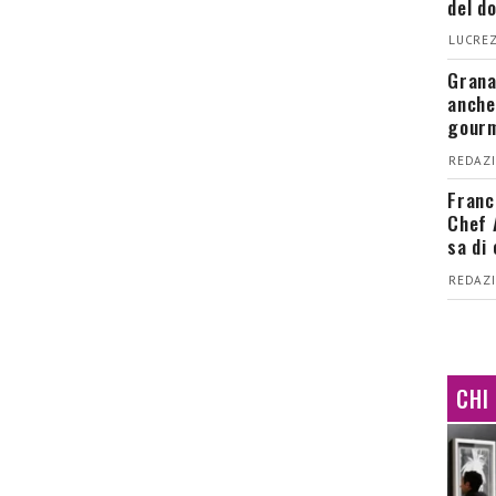
del d
LUCREZ
Grana
anche
gour
REDAZI
Franc
Chef 
sa di
REDAZI
CHI