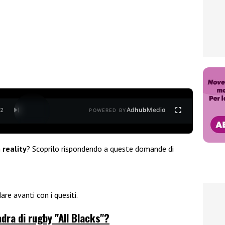
Ad
hub
Media
/
2
POWERED BY
n
reality
? Scoprilo rispondendo a queste domande di
are avanti con i quesiti.
adra di rugby "All Blacks"?