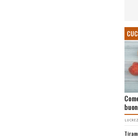
CUC
Come
buon
LUCREZ
Tiram