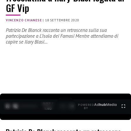
GF Vip
VINCENZO CHIANESE
|
18 SETTEMBRE 2020
Patrizia De Blanck racconta un retroscena sulla sua
partecipazione a L’Isola dei Famosi Mentre attendiamo di
capire se Ilary Blasi…
0:27 /
Ad
hub
Media
POWERED
1
/
2
1:40
BY