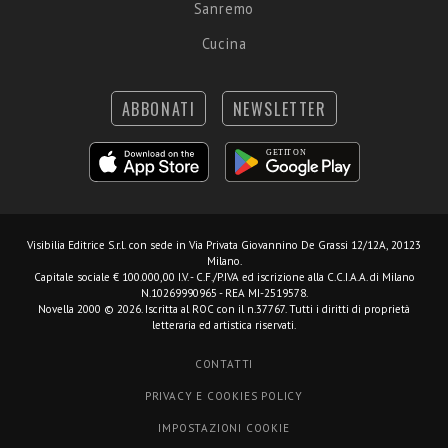
Sanremo
Cucina
ABBONATI
NEWSLETTER
Visibilia Editrice S.r.l.
con sede in Via Privata Giovannino De Grassi 12/12A, 20123
Milano.
Capitale sociale € 100.000,00 I.V. - C.F./P.IVA ed iscrizione alla C.C.I.A.A. di Milano
N.10269990965 - REA MI-2519578.
Novella 2000 © 2026. Iscritta al ROC con il n.37767. Tutti i diritti di proprietà
letteraria ed artistica riservati.
CONTATTI
PRIVACY E COOKIES POLICY
IMPOSTAZIONI COOKIE