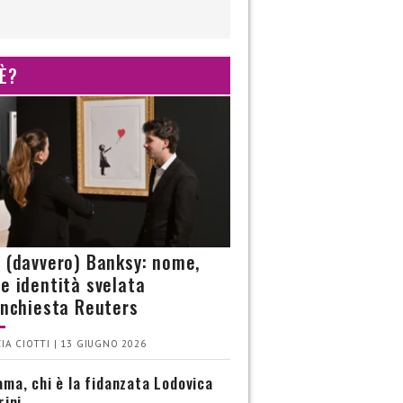
 È?
è (davvero) Banksy: nome,
 e identità svelata
’inchiesta Reuters
IA CIOTTI | 13 GIUGNO 2026
ma, chi è la fidanzata Lodovica
rini