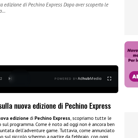
a edizione di Pechino Express Dopo aver scoperto le
no…
Ad
hub
Media
/
2
POWERED BY
ulla nuova edizione di Pechino Express
ova edizione
di
Pechino Express
, scopriamo tutte le
 sul programma. Come è noto ad oggi non è ancora ben
puntata dell’adventure game. Tuttavia, come annunciato
rno sul piccolo schermo a partire da febbraio, con ogni