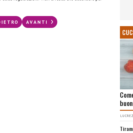
DIETRO
AVANTI
CUC
Come
buon
LUCREZ
Tiram