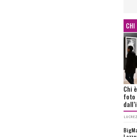
CHI
Chi 
foto
dall
LUCREZ
BigMa
Lazze