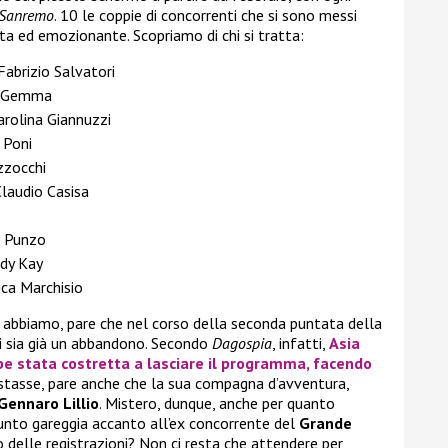
i Sanremo
. 10 le coppie di concorrenti che si sono messi
ta ed emozionante. Scopriamo di chi si tratta:
Fabrizio Salvatori
a Gemma
rolina Giannuzzi
 Poni
zzocchi
laudio Casisa
o Punzo
ndy Kay
ca Marchisio
e abbiamo, pare che nel corso della seconda puntata della
i sia già un abbandono. Secondo
Dagospia
, infatti,
Asia
bbe stata costretta a lasciare il programma, facendo
stasse, pare anche che la sua compagna d’avventura,
Gennaro Lillio
. Mistero, dunque, anche per quanto
punto gareggia accanto all’ex concorrente del
Grande
 delle registrazioni? Non ci resta che attendere per