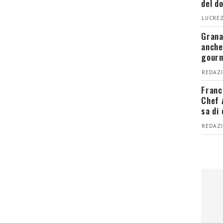
del d
LUCREZ
Grana
anche
gour
REDAZI
Franc
Chef 
sa di
REDAZI