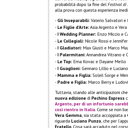
probabilità dopo la fine del
Festival d
alla prova con questa esperienza inedi
Gli Inseparabili:
Valerio Salvatori e 
Le Figlie d’Arte:
Asia Argento e Ver
I Wedding Planner:
Enzo Miccio e Ca
Le Collegiali:
Nicole Rossi e Jennifer
I Gladiatori:
Max Giusti e Marco Ma
I Palermitani:
Annandrea Vitrano e C
Le Top:
Ema Kovac e Dayane Mello
I Guaglioni:
Gennaro Lillio e Lucian
Mamma e Figlia:
Soleil Sorge e We
Padre e Figlia:
Marco Berry e Ludovi
Tuttavia, stando alle anticipazioni ch
nuova edizione
di
Pechino Express
c
Argento
, per di un infortunio sare
così rientro in Italia
. Come se non ba
Vera Gemma
, sia stata accoppiata a
riguarda
Luciano Punzo
, che per l’ap
Fratello
. Cosa sarà accaduto nel corso