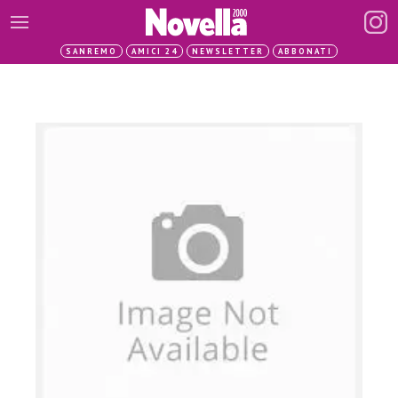
SANREMO
AMICI 24
NEWSLETTER
ABBONATI