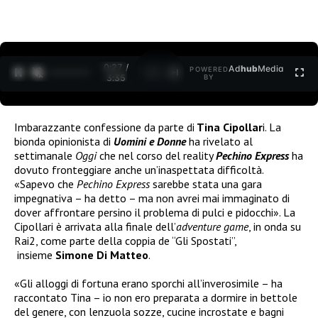
0:27 /
Ad
hub
Media
POWERED
1
/
2
3:35
BY
Imbarazzante confessione da parte di
Tina Cipollar
i. La
bionda opinionista di
Uomini e Donne
ha rivelato al
settimanale
Oggi
che nel corso del reality
Pechino Express
ha
dovuto fronteggiare anche un’inaspettata difficoltà.
«Sapevo che
Pechino Express
sarebbe stata una gara
impegnativa – ha detto – ma non avrei mai immaginato di
dover affrontare persino il problema di pulci e pidocchi». La
Cipollari è arrivata alla finale dell’
adventure game
, in onda su
Rai2, come parte della coppia de “Gli Spostati”,
insieme
Simone Di Matteo
.
«Gli alloggi di fortuna erano sporchi all’inverosimile – ha
raccontato Tina – io non ero preparata a dormire in bettole
del genere, con lenzuola sozze, cucine incrostate e bagni