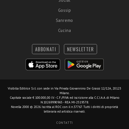
Social
Gossip
Sanremo
Cucina
ABBONATI
NEWSLETTER
Visibilia Editrice S.r.l.
con sede in Via Privata Giovannino De Grassi 12/12A, 20123
Milano.
Capitale sociale € 100.000,00 I.V. - C.F./P.IVA ed iscrizione alla C.C.I.A.A. di Milano
N.10269990965 - REA MI-2519578.
Novella 2000 © 2026. Iscritta al ROC con il n.37767. Tutti i diritti di proprietà
letteraria ed artistica riservati.
CONTATTI