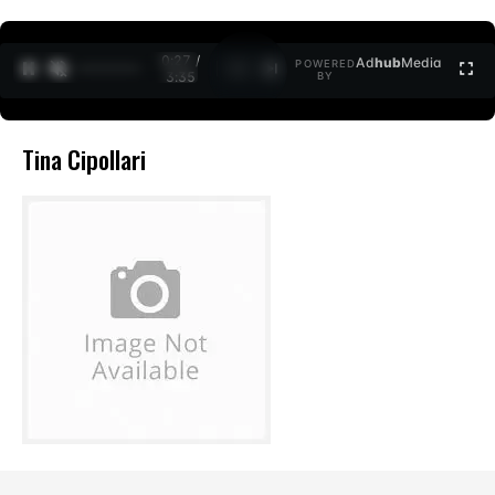
0:27 /
Ad
hub
Media
POWERED
1
/
2
3:35
BY
Tina Cipollari