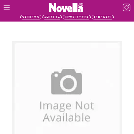
SANREMO
AMICI 24
NEWSLETTER
ABBONATI