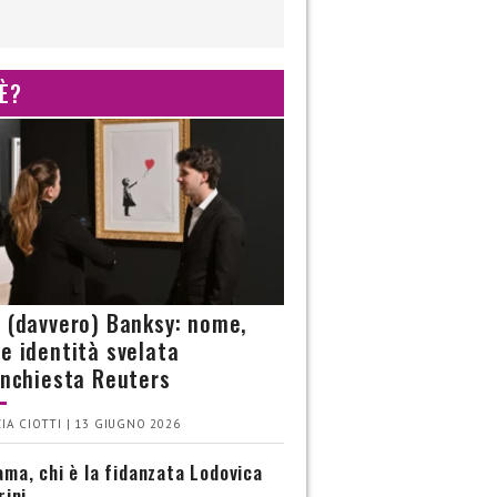
 È?
è (davvero) Banksy: nome,
 e identità svelata
’inchiesta Reuters
IA CIOTTI | 13 GIUGNO 2026
ma, chi è la fidanzata Lodovica
rini