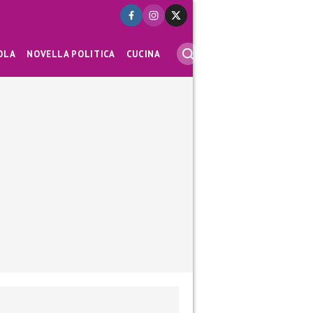
OLA
NOVELLA POLITICA
CUCINA