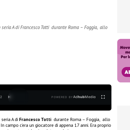
n seria A di Francesco Totti durante Roma – Foggia, allo
Ad
hub
Media
/
2
POWERED BY
 seria A di
Francesco Totti
durante Roma – Foggia, allo
. In campo c’era un giocatore di appena 17 anni. Era proprio