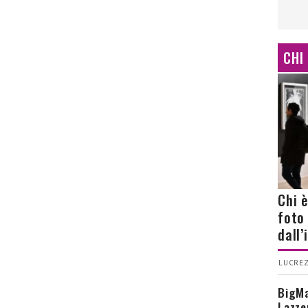
CHI
Chi 
foto
dall
LUCREZ
BigMa
Lazze