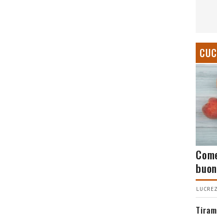
CUC
Come
buon
LUCREZ
Tiram