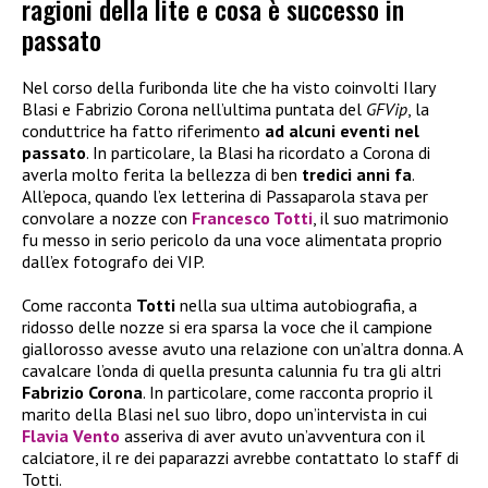
ragioni della lite e cosa è successo in
passato
Nel corso della furibonda lite che ha visto coinvolti Ilary
Blasi e Fabrizio Corona nell’ultima puntata del
GFVip
, la
conduttrice ha fatto riferimento
ad alcuni eventi nel
passato
. In particolare, la Blasi ha ricordato a Corona di
averla molto ferita la bellezza di ben
tredici anni fa
.
All’epoca, quando l’ex letterina di Passaparola stava per
convolare a nozze con
Francesco Totti
, il suo matrimonio
fu messo in serio pericolo da una voce alimentata proprio
dall’ex fotografo dei VIP.
Come racconta
Totti
nella sua ultima autobiografia, a
ridosso delle nozze si era sparsa la voce che il campione
giallorosso avesse avuto una relazione con un’altra donna. A
cavalcare l’onda di quella presunta calunnia fu tra gli altri
Fabrizio Corona
. In particolare, come racconta proprio il
marito della Blasi nel suo libro, dopo un’intervista in cui
Flavia Vento
asseriva di aver avuto un’avventura con il
calciatore, il re dei paparazzi avrebbe contattato lo staff di
Totti.