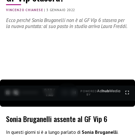
VINCENZO CHIANESE
|
3 GENNAIO 2022
Ecco perché Sonia Bruganelli non è al GF Vip 6 stasera per
la nuova puntata: al suo posto in studio arriva Laura Freddi.
0:13 /
Ad
hub
Media
POWERED
1
/
2
1:40
BY
Sonia Bruganelli assente al GF Vip 6
In questi giorni si è a lungo parlato di
Sonia Bruganelli
.