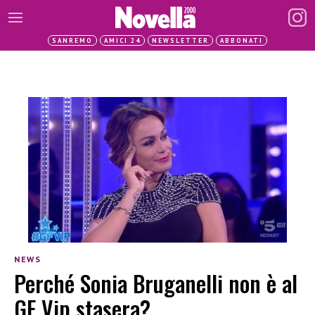
SANREMO
AMICI 24
NEWSLETTER
ABBONATI
NEWS
Perché Sonia Bruganelli non è al
GF Vip stasera?