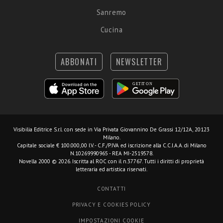
Sanremo
Cucina
ABBONATI
NEWSLETTER
Visibilia Editrice S.r.l.
con sede in Via Privata Giovannino De Grassi 12/12A, 20123
Milano.
Capitale sociale € 100.000,00 I.V. - C.F./P.IVA ed iscrizione alla C.C.I.A.A. di Milano
N.10269990965 - REA MI-2519578.
Novella 2000 © 2026. Iscritta al ROC con il n.37767. Tutti i diritti di proprietà
letteraria ed artistica riservati.
CONTATTI
PRIVACY E COOKIES POLICY
IMPOSTAZIONI COOKIE