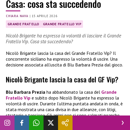
Casa: cosa sta succedendo
CHIARA NAVA
|
15 APRILE 2026
GRANDE FRATELLO
GRANDE FRATELLO VIP
Nicolò Brigante ha espresso la volontà di lasciare il Grande
Fratello Vip. Cosa sta succedendo?
Nicolò Brigante lascia la casa del Grande Fratello Vip? Il
concorrente siciliano ha espresso la volontà di uscire. Una
decisione associata all’uscita di Blu Barbara Prezia dal gioco.
Nicolò Brigante lascia la casa del GF Vip?
Blu Barbara Prezia
ha abbandonato la casa del
Grande
Fratello Vip
e subito dopo Nicolò Brigante ha espresso la
volontà di uscire. Durante l’ultima puntata andata in onda, è
stata mostrata una casa divisa in due alleanze, con litigi,
strategie e tensione. Gli animi non si sono calmati neanche
durante la notte e il concorrente siciliano ha dichiarato di
essere pronto ad abbandonare il gioco.