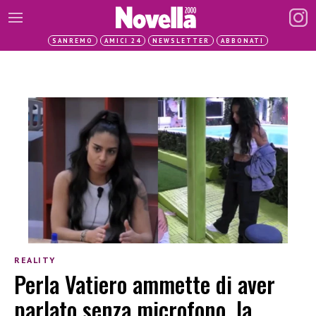
SANREMO
AMICI 24
NEWSLETTER
ABBONATI
REALITY
Perla Vatiero ammette di aver
parlato senza microfono, la