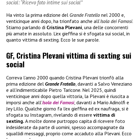
social: “Ricevo foto intime sui social”
Ha vinto la prima edizione del
Grande Fratello
nel 2000 e,
venticinque anni dopo, ha trionfato anche all’
Isola dei Famosi
.
Stiamo parlando di
Cristina Plevani
, una delle concorrenti
più amate in assoluto. L’ex gieffina si è sfogata sui social, in
quanto vittima di sexting. Ecco le sue parole.
GF, Cristina Plevani vittima di sexting sui
social
Correva l’anno 2000 quando Cristina Plevani trionfò alla
prima edizione del
Grande Fratello
, davanti a Salvo Veneziano
e all’indimenticabile Pietro Taricone. Nel 2025, quindi
venticinque anni dopo quella vittoria, la Plevani è riuscita a
imporsi anche all’
Isola dei Famosi
, davanti a Mario Adinolfi e
Jey Lillo. Qualche giorno fa l’ex gieffina ed ex naufraga, si è
sfogata su Instagram, rivelando di essere
vittima di
sexting.
A molte donne purtroppo capita di ricevere foto
indesiderate da parte di uomini, spesso accompagnate da
squallidi messaggi, proprio come accaduto alla Plevani. Ecco