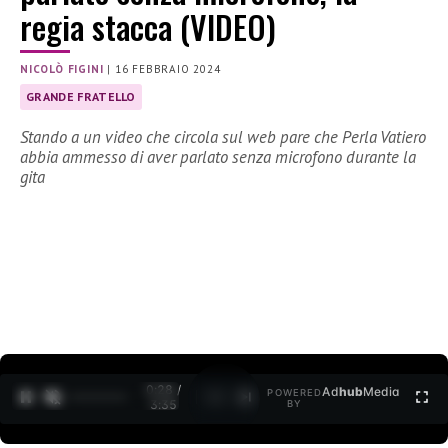
regia stacca (VIDEO)
NICOLÒ FIGINI
|
16 FEBBRAIO 2024
GRANDE FRATELLO
Stando a un video che circola sul web pare che Perla Vatiero
abbia ammesso di aver parlato senza microfono durante la
gita
0:29 /
Ad
hub
Media
POWERED
1
/
2
3:35
BY