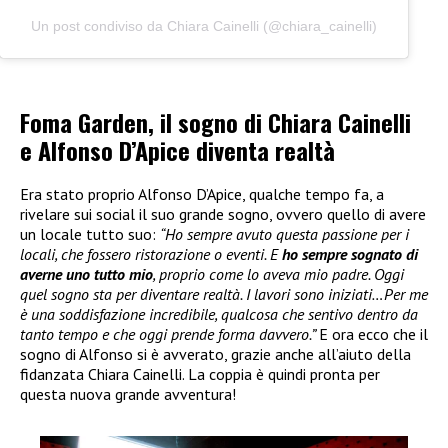
Un post condiviso da Chiara Cainelli (@chiara_cainelli)
Foma Garden, il sogno di Chiara Cainelli
e Alfonso D’Apice diventa realtà
Era stato proprio Alfonso D’Apice, qualche tempo fa, a
rivelare sui social il suo grande sogno, ovvero quello di avere
un locale tutto suo:
“Ho sempre avuto questa passione per i
locali, che fossero ristorazione o eventi. E
ho sempre sognato di
averne uno tutto mio
, proprio come lo aveva mio padre. Oggi
quel sogno sta per diventare realtà. I lavori sono iniziati…Per me
è una soddisfazione incredibile, qualcosa che sentivo dentro da
tanto tempo e che oggi prende forma davvero.”
E ora ecco che il
sogno di Alfonso si è avverato, grazie anche all’aiuto della
fidanzata Chiara Cainelli. La coppia è quindi pronta per
questa nuova grande avventura!