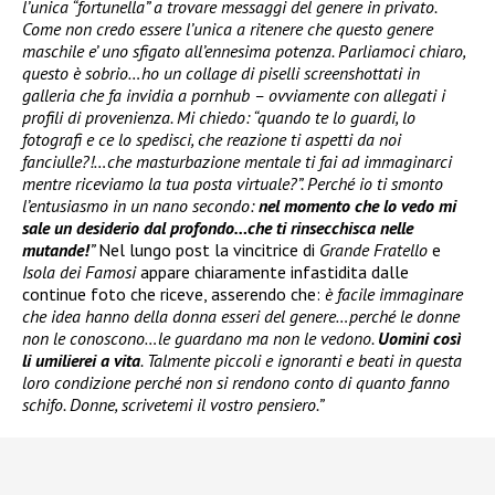
l’unica “fortunella” a trovare messaggi del genere in privato.
Come non credo essere l’unica a ritenere che questo genere
maschile e’ uno sfigato all’ennesima potenza. Parliamoci chiaro,
questo è sobrio…ho un collage di piselli screenshottati in
galleria che fa invidia a pornhub – ovviamente con allegati i
profili di provenienza. Mi chiedo: “quando te lo guardi, lo
fotografi e ce lo spedisci, che reazione ti aspetti da noi
fanciulle?!…che masturbazione mentale ti fai ad immaginarci
mentre riceviamo la tua posta virtuale?”. Perché io ti smonto
l’entusiasmo in un nano secondo:
nel momento che lo vedo mi
sale un desiderio dal profondo…che ti rinsecchisca nelle
mutande!
”
Nel lungo post la vincitrice di
Grande Fratello
e
Isola dei Famosi
appare chiaramente infastidita dalle
continue foto che riceve, asserendo che:
è facile immaginare
che idea hanno della donna esseri del genere…perché le donne
non le conoscono…le guardano ma non le vedono.
Uomini così
li umilierei a vita
. Talmente piccoli e ignoranti e beati in questa
loro condizione perché non si rendono conto di quanto fanno
schifo. Donne, scrivetemi il vostro pensiero.”