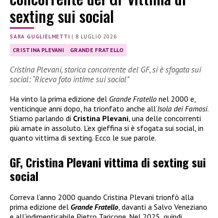
sexting sui social
SARA GUGLIELMETTI
|
8 LUGLIO 2026
CRISTINA PLEVANI
GRANDE FRATELLO
Cristina Plevani, storica concorrente del GF, si è sfogata sui
social: “Ricevo foto intime sui social”
Ha vinto la prima edizione del
Grande Fratello
nel 2000 e,
venticinque anni dopo, ha trionfato anche all’
Isola dei Famosi
.
Stiamo parlando di
Cristina Plevani
, una delle concorrenti
più amate in assoluto. L’ex gieffina si è sfogata sui social, in
quanto vittima di sexting. Ecco le sue parole.
GF, Cristina Plevani vittima di sexting sui
social
Correva l’anno 2000 quando Cristina Plevani trionfò alla
prima edizione del
Grande Fratello
, davanti a Salvo Veneziano
e all’indimenticabile Pietro Taricone. Nel 2025, quindi