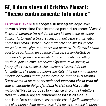
GF, il duro sfogo di Cristina Plevani:
“Ricevo continuamente foto intime”
Cristina Plevani
si è sfogata su Instagram dopo aver
ricevuto l’ennesima foto intima da parte di un uomo:
“Forse è
il caso di parlarne tra noi donne, perché non credo di essere
l’unica “fortunella” a trovare messaggi del genere in privato.
Come non credo essere l’unica a ritenere che questo genere
maschile e’ uno sfigato all’ennesima potenza. Parliamoci chiaro,
questo è sobrio…ho un collage di piselli screenshottati in
galleria che fa invidia a pornhub – ovviamente con allegati i
profili di provenienza. Mi chiedo: “quando te lo guardi, lo
fotografi e ce lo spedisci, che reazione ti aspetti da noi
fanciulle?!…che masturbazione mentale ti fai ad immaginarci
mentre riceviamo la tua posta virtuale?”. Perché io ti smonto
l’entusiasmo in un nano secondo:
nel momento che lo vedo mi
sale un desiderio dal profondo…che ti rinsecchisca nelle
mutande!
”
Nel lungo post la vincitrice di
Grande Fratello
e
Isola dei Famosi
appare chiaramente infastidita dalle
continue foto che riceve, asserendo che:
è facile immaginare
che idea hanno della donna esseri del genere…perché le donne