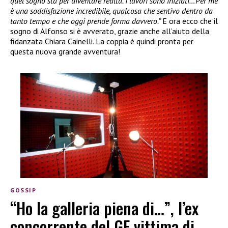
quel sogno sta per diventare realtà. I lavori sono iniziati…Per me
è una soddisfazione incredibile, qualcosa che sentivo dentro da
tanto tempo e che oggi prende forma davvero.”
E ora ecco che il
sogno di Alfonso si è avverato, grazie anche all’aiuto della
fidanzata Chiara Cainelli. La coppia è quindi pronta per
questa nuova grande avventura!
GOSSIP
“Ho la galleria piena di…”, l’ex
concorrente del GF vittima di