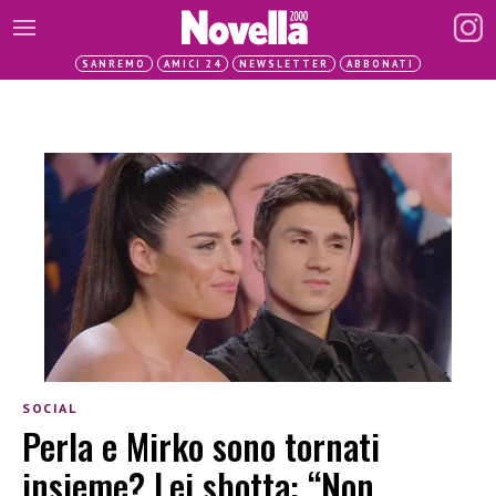
SANREMO
AMICI 24
NEWSLETTER
ABBONATI
SOCIAL
Perla e Mirko sono tornati
insieme? Lei sbotta: “Non