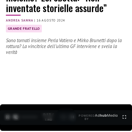
inventate storielle assurde”
ANDREA SANNA
|
16 AGOSTO 2024
GRANDE FRATELLO
Sono tornati insieme Perla Vatiero e Mirko Brunetti dopo la
rottura? La vincitrice dell’ultimo GF interviene e svela la
verità
0:14 /
Ad
hub
Media
POWERED
1
/
2
1:40
BY