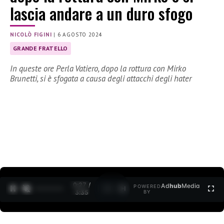
lascia andare a un duro sfogo
NICOLÒ FIGINI
|
6 AGOSTO 2024
GRANDE FRATELLO
In queste ore Perla Vatiero, dopo la rottura con Mirko
Brunetti, si è sfogata a causa degli attacchi degli hater
0:28 /
Ad
hub
Media
POWERED
1
/
2
3:35
BY