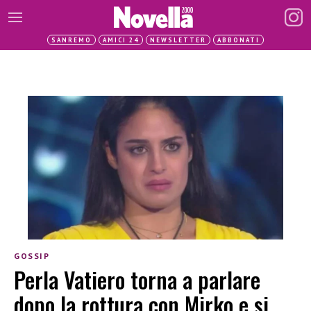
SANREMO
AMICI 24
NEWSLETTER
ABBONATI
GOSSIP
Perla Vatiero torna a parlare
dopo la rottura con Mirko e si