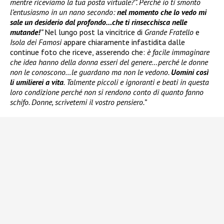
mentre riceviamo la tua posta virtuale?”. Perché io ti smonto
l’entusiasmo in un nano secondo:
nel momento che lo vedo mi
sale un desiderio dal profondo…che ti rinsecchisca nelle
mutande!
”
Nel lungo post la vincitrice di
Grande Fratello
e
Isola dei Famosi
appare chiaramente infastidita dalle
continue foto che riceve, asserendo che:
è facile immaginare
che idea hanno della donna esseri del genere…perché le donne
non le conoscono…le guardano ma non le vedono.
Uomini così
li umilierei a vita
. Talmente piccoli e ignoranti e beati in questa
loro condizione perché non si rendono conto di quanto fanno
schifo. Donne, scrivetemi il vostro pensiero.”