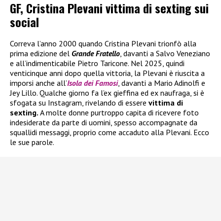
GF, Cristina Plevani vittima di sexting sui
social
Correva l’anno 2000 quando Cristina Plevani trionfò alla
prima edizione del
Grande Fratello
, davanti a Salvo Veneziano
e all’indimenticabile Pietro Taricone. Nel 2025, quindi
venticinque anni dopo quella vittoria, la Plevani è riuscita a
imporsi anche all’
Isola dei Famosi
, davanti a Mario Adinolfi e
Jey Lillo. Qualche giorno fa l’ex gieffina ed ex naufraga, si è
sfogata su Instagram, rivelando di essere
vittima di
sexting.
A molte donne purtroppo capita di ricevere foto
indesiderate da parte di uomini, spesso accompagnate da
squallidi messaggi, proprio come accaduto alla Plevani. Ecco
le sue parole.