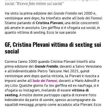
social: “Ricevo foto intime sui social”
Ha vinto la prima edizione del
Grande Fratello
nel 2000 e,
venticinque anni dopo, ha trionfato anche all’
Isola dei Famosi
.
Stiamo parlando di
Cristina Plevani
, una delle concorrenti
più amate in assoluto. L’ex gieffina si è sfogata sui social, in
quanto vittima di sexting. Ecco le sue parole.
GF, Cristina Plevani vittima di sexting sui
social
Correva l’anno 2000 quando Cristina Plevani trionfò alla
prima edizione del
Grande Fratello
, davanti a Salvo Veneziano
e all’indimenticabile Pietro Taricone. Nel 2025, quindi
venticinque anni dopo quella vittoria, la Plevani è riuscita a
imporsi anche all’
Isola dei Famosi
, davanti a Mario Adinolfi e
Jey Lillo. Qualche giorno fa l’ex gieffina ed ex naufraga, si è
sfogata su Instagram, rivelando di essere
vittima di
sexting.
A molte donne purtroppo capita di ricevere foto
indesiderate da parte di uomini, spesso accompagnate da
squallidi messaggi, proprio come accaduto alla Plevani. Ecco