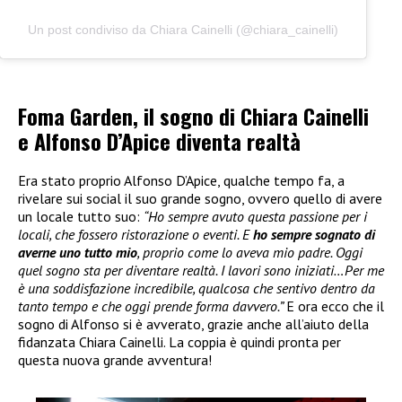
Un post condiviso da Chiara Cainelli (@chiara_cainelli)
Foma Garden, il sogno di Chiara Cainelli
e Alfonso D’Apice diventa realtà
Era stato proprio Alfonso D’Apice, qualche tempo fa, a
rivelare sui social il suo grande sogno, ovvero quello di avere
un locale tutto suo:
“Ho sempre avuto questa passione per i
locali, che fossero ristorazione o eventi. E
ho sempre sognato di
averne uno tutto mio
, proprio come lo aveva mio padre. Oggi
quel sogno sta per diventare realtà. I lavori sono iniziati…Per me
è una soddisfazione incredibile, qualcosa che sentivo dentro da
tanto tempo e che oggi prende forma davvero.”
E ora ecco che il
sogno di Alfonso si è avverato, grazie anche all’aiuto della
fidanzata Chiara Cainelli. La coppia è quindi pronta per
questa nuova grande avventura!