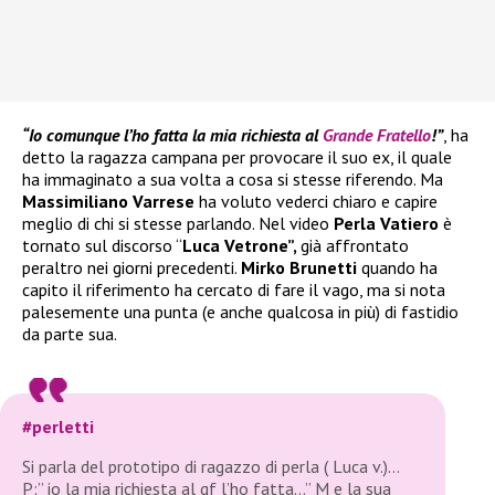
“Io comunque l’ho fatta la mia richiesta al
Grande Fratello
!”
, ha
detto la ragazza campana per provocare il suo ex, il quale
ha immaginato a sua volta a cosa si stesse riferendo. Ma
Massimiliano Varrese
ha voluto vederci chiaro e capire
meglio di chi si stesse parlando. Nel video
Perla Vatiero
è
tornato sul discorso “
Luca Vetrone”,
già affrontato
peraltro nei giorni precedenti.
Mirko Brunetti
quando ha
capito il riferimento ha cercato di fare il vago, ma si nota
palesemente una punta (e anche qualcosa in più) di fastidio
da parte sua.
#perletti
Si parla del prototipo di ragazzo di perla ( Luca v.)…
P:” io la mia richiesta al gf l’ho fatta…” M e la sua