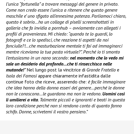
l’unica “fortunella” a trovare messaggi del genere in privato.
Come non credo essere l’unica a ritenere che questo genere
maschile e’ uno sfigato all’ennesima potenza. Parliamoci chiaro,
questo è sobrio…ho un collage di piselli screenshottati in
galleria che fa invidia a pornhub – ovviamente con allegati i
profili di provenienza. Mi chiedo: “quando te lo guardi, lo
fotografi e ce lo spedisci, che reazione ti aspetti da noi
fanciulle?!…che masturbazione mentale ti fai ad immaginarci
mentre riceviamo la tua posta virtuale?”. Perché io ti smonto
l’entusiasmo in un nano secondo:
nel momento che lo vedo mi
sale un desiderio dal profondo…che ti rinsecchisca nelle
mutande!
”
Nel lungo post la vincitrice di
Grande Fratello
e
Isola dei Famosi
appare chiaramente infastidita dalle
continue foto che riceve, asserendo che:
è facile immaginare
che idea hanno della donna esseri del genere…perché le donne
non le conoscono…le guardano ma non le vedono.
Uomini così
li umilierei a vita
. Talmente piccoli e ignoranti e beati in questa
loro condizione perché non si rendono conto di quanto fanno
schifo. Donne, scrivetemi il vostro pensiero.”