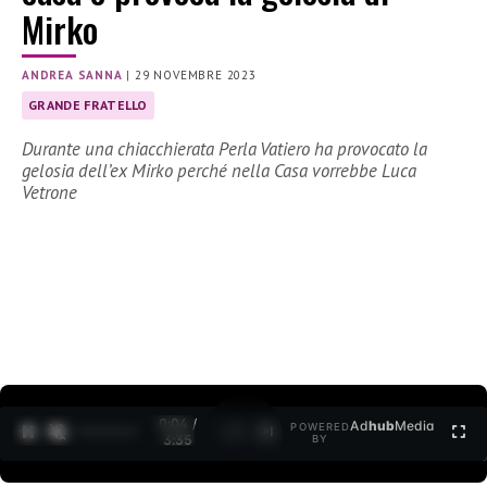
Mirko
ANDREA SANNA
|
29 NOVEMBRE 2023
GRANDE FRATELLO
Durante una chiacchierata Perla Vatiero ha provocato la
gelosia dell’ex Mirko perché nella Casa vorrebbe Luca
Vetrone
0:05 /
Ad
hub
Media
POWERED
1
/
2
3:35
BY