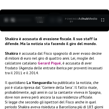
0:30 /
Ad
hub
Media
POWERED
1
/
2
1:40
BY
Shakira è accusata di evasione fiscale. Il suo staff la
difende. Ma la notizia sta facendo il giro del mondo.
Shakira
è accusata dal Fisco spagnolo di aver evaso decine
di milioni di euro nel giro di quattro anni. Lei, moglie del
calciatore catalano
Gerard Piqué
, è accusata di aver
frodato l’Agenzia delle entrate iberica per proventi incassati
tra il 2011 e il 2014.
Il quotidiano
La Vanguardia
ha pubblicato la notizia, che
poi è stata ripresa dal “Corriere della Sera”. Il fatto risale,
probabilmente, agli anni in cui la cantante viveva in Spagna,
dove non aveva però ancora la sua residenza ufficiale.
Si legge che secondo gli ispettori del Fisco anche in quel
periodo Shakira aveva risieduta a Barcellona più di 183 giorni