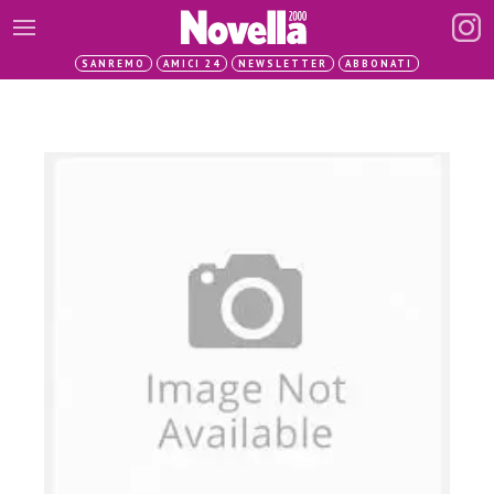
SANREMO
AMICI 24
NEWSLETTER
ABBONATI