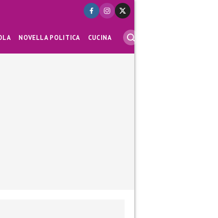
OLA
NOVELLA POLITICA
CUCINA