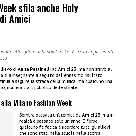
Week sfila anche Holy
 di Amici
ndo alla sfilata di Simon Cracker è sceso in passerella
isco
llievo di
Anna Pettinelli
ad
Amici 23
, ma non arrivò al
la sua insegnante a seguito dell’ennesimo risultato
ontinua a seguire la strada della musica, ma qualcuno l’ha
no, non era tra il pubblico delle sfilate.
o alla Milano Fashion Week
Sembra passata un’eternità da
Amici 23
, ma in
realtà è passato solo un anno. E forse
qualcuno fa fatica a ricordare tutti gli allievi
che sono stati nella scuola nella scorsa