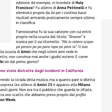
edizione. Ad esempio, vi ricordate di
Holy
Francisco
? Fu allievo di
Anna Pettinelli
e fu
eliminato proprio da lei per i continui bassi
risultati arrivando praticamente sempre ultimo
in classifica.
Famosissima fu la sua canzone con cui entrò
proprio nella scuola dal titolo
“Tananai”
e
iconica per il sui ritornello:
“Ma io volevo scopa-
pa parara pa pa para rapa pa para ra”
. Il suo
lla scuola di
Amici
che negli ultimi anni vede in
detto, non convinse mai anche i giudici esterni. E come
bi
sin dal primo giorno?
no state distrutte dagli incidenti in California
rendo la strada della musica, ma a quanto pare si diletta
sorpresa l’ex allievo di
Amici 23
è apparso alla
Milano
esti giorni. Non era tra il pubblico che guarda le sfilate,
stra uno scatto che abbiamo preso proprio dal
profilo
ion Week.