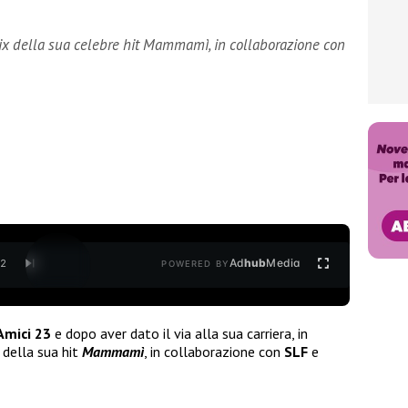
emix della sua celebre hit Mammamì, in collaborazione con
Ad
hub
Media
/
2
POWERED BY
Amici 23
e dopo aver dato il via alla sua carriera, in
della sua hit
Mammamì
, in collaborazione con
SLF
e