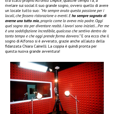
Era stato proprio Alfonso D’Apice, qualche tempo fa, a
rivelare sui social il suo grande sogno, ovvero quello di avere
un locale tutto suo:
“Ho sempre avuto questa passione per i
locali, che fossero ristorazione o eventi. E
ho sempre sognato di
averne uno tutto mio
, proprio come lo aveva mio padre. Oggi
quel sogno sta per diventare realtà. I lavori sono iniziati…Per me
è una soddisfazione incredibile, qualcosa che sentivo dentro da
tanto tempo e che oggi prende forma davvero.”
E ora ecco che il
sogno di Alfonso si è avverato, grazie anche all’aiuto della
fidanzata Chiara Cainelli. La coppia è quindi pronta per
questa nuova grande avventura!