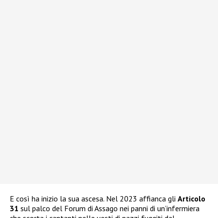
E così ha inizio la sua ascesa. Nel 2023 affianca gli
Articolo
31
sul palco del Forum di Assago nei panni di un’infermiera
che scorta i cantanti nelle vesti di pazzi fuggiti dal