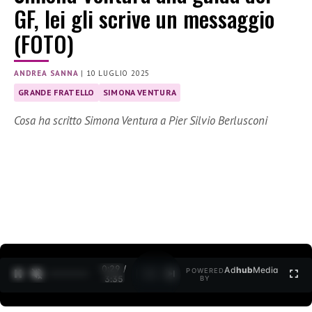
GF, lei gli scrive un messaggio
(FOTO)
ANDREA SANNA
|
10 LUGLIO 2025
GRANDE FRATELLO
SIMONA VENTURA
Cosa ha scritto Simona Ventura a Pier Silvio Berlusconi
0:30 /
Ad
hub
Media
POWERED
1
/
2
3:35
BY