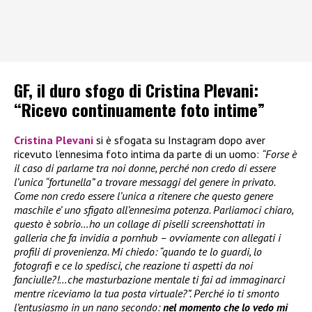
GF, il duro sfogo di Cristina Plevani:
“Ricevo continuamente foto intime”
Cristina Plevani
si è sfogata su Instagram dopo aver
ricevuto l’ennesima foto intima da parte di un uomo:
“Forse è
il caso di parlarne tra noi donne, perché non credo di essere
l’unica “fortunella” a trovare messaggi del genere in privato.
Come non credo essere l’unica a ritenere che questo genere
maschile e’ uno sfigato all’ennesima potenza. Parliamoci chiaro,
questo è sobrio…ho un collage di piselli screenshottati in
galleria che fa invidia a pornhub – ovviamente con allegati i
profili di provenienza. Mi chiedo: “quando te lo guardi, lo
fotografi e ce lo spedisci, che reazione ti aspetti da noi
fanciulle?!…che masturbazione mentale ti fai ad immaginarci
mentre riceviamo la tua posta virtuale?”. Perché io ti smonto
l’entusiasmo in un nano secondo:
nel momento che lo vedo mi