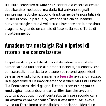
Il futuro televisivo di
Amadeus
continua a essere al centro
del dibattito mediatico, ma dalla
Rai
arrivano segnali
sempre più netti che riducono drasticamente le possibilità di
un suo ritorno. In parallelo, l’azienda sta già delineando
nuove strategie e nuovi volti su cui investire per la prossima
stagione, segnando un cambio di fase nella sua offerta di
intrattenimento.
Amadeus tra nostalgia Rai e ipotesi di
ritorno mai concretizzate
Le ipotesi di un possibile ritorno di Amadeus erano state
alimentate da una serie di elementi indiretti, più emotivi che
contrattuali. In particolare, alcune sue recenti apparizioni
televisive e radiofoniche insieme a
Fiorello
avevano riacceso
la suggestione di un riavvicinamento a Viale Mazzini. Durante
“La Pennicanza” del 4 giugno, il conduttore
era apparso
nostalgico
, lasciandosi andare a riflessioni che avevano
colpito il pubblico. In quel contesto, la frase secondo cui a
un evento come Sanremo “
non si dice mai di no
”
aveva
avuto un forte impatto mediatico, rilanciando l’idea di un