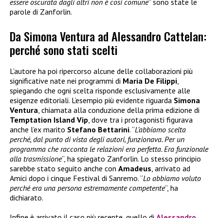
essere oscurata dagli altri non è così comune
” sono state le
parole di Zanforlin.
Da Simona Ventura ad Alessandro Cattelan:
perché sono stati scelti
L’autore ha poi ripercorso alcune delle collaborazioni più
significative nate nei programmi di
Maria De Filippi
,
spiegando che ogni scelta risponde esclusivamente alle
esigenze editoriali. L’esempio più evidente riguarda
Simona
Ventura
, chiamata alla conduzione della prima edizione di
Temptation Island Vip
, dove tra i protagonisti figurava
anche l’ex marito
Stefano Bettarini
. “
L’abbiamo scelta
perché, dal punto di vista degli autori, funzionava. Per un
programma che racconta le relazioni era perfetta. Era funzionale
alla trasmissione
“, ha spiegato Zanforlin. Lo stesso principio
sarebbe stato seguito anche con
Amadeus
, arrivato ad
Amici dopo i cinque Festival di Sanremo. “
Lo abbiamo voluto
perché era una persona estremamente competente
“, ha
dichiarato.
Infine è arrivato il caso più recente, quello di
Alessandro