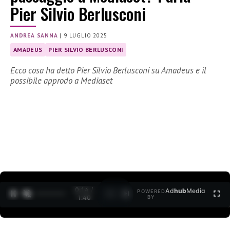
Pier Silvio Berlusconi
ANDREA SANNA
|
9 LUGLIO 2025
AMADEUS
PIER SILVIO BERLUSCONI
Ecco cosa ha detto Pier Silvio Berlusconi su Amadeus e il
possibile approdo a Mediaset
0:15 /
Ad
hub
Media
POWERED
1
/
2
1:40
BY