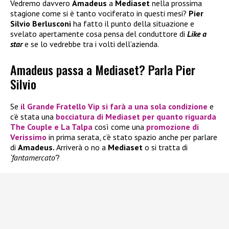
Vedremo davvero
Amadeus
a
Mediaset
nella prossima
stagione come si è tanto vociferato in questi mesi?
Pier
Silvio Berlusconi
ha fatto il punto della situazione e
svelato apertamente cosa pensa del conduttore di
Like a
star
e se lo vedrebbe tra i volti dell’azienda.
Amadeus passa a Mediaset? Parla Pier
Silvio
Se
il
Grande Fratello Vip
si farà a una sola condizione
e
c’è stata una
bocciatura di
Mediaset
per quanto riguarda
The Couple
e
La Talpa
così come una
promozione di
Verissimo
in prima serata, c’è stato spazio anche per parlare
di
Amadeus.
Arriverà o no a
Mediaset
o si tratta di
‘fantamercato’
?