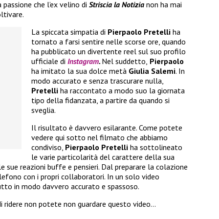
 passione che l’ex velino di
Striscia la Notizia
non ha mai
ltivare.
La spiccata simpatia di
Pierpaolo Pretelli
ha
tornato a farsi sentire nelle scorse ore, quando
ha pubblicato un divertente reel sul suo profilo
ufficiale di
Instagram
.
Nel suddetto,
Pierpaolo
ha imitato la sua dolce metà
Giulia Salemi
. In
modo accurato e senza trascurare nulla,
Pretelli
ha raccontato a modo suo la giornata
tipo della fidanzata, a partire da quando si
sveglia.
Il risultato è davvero esilarante. Come potete
vedere qui sotto nel filmato che abbiamo
condiviso,
Pierpaolo Pretelli
ha sottolineato
le varie particolarità del carattere della sua
le sue reazioni buffe e pensieri. Dal preparare la colazione
telefono con i propri collaboratori. In un solo video
tutto in modo davvero accurato e spassoso.
i ridere non potete non guardare questo video…