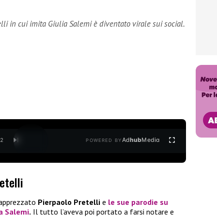
li in cui imita Giulia Salemi è diventato virale sui social.
Ad
hub
Media
/
2
POWERED BY
etelli
apprezzato
Pierpaolo Pretelli
e
le sue parodie su
ia Salemi
.
Il tutto l’aveva poi portato a farsi notare e