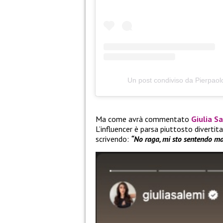
Un post condiviso da Pierpaolo 
Ma come avrà commentato
Giulia S
L’influencer è parsa piuttosto divertita
scrivendo:
“No raga, mi sto sentendo mal