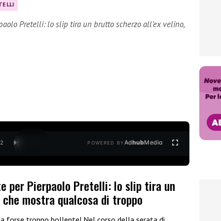
TELLI
lo Pretelli: lo slip tira un brutto scherzo all’ex velino,
Ad
hub
Media
/
2
POWERED BY
per Pierpaolo Pretelli: lo slip tira un
o, che mostra qualcosa di troppo
a forse troppo bollente! Nel corso della serata di