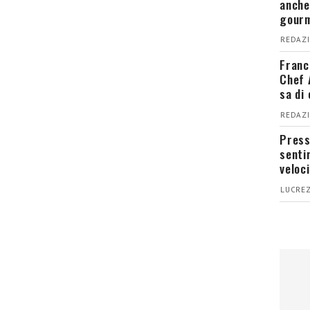
anche
gour
REDAZI
Franc
Chef 
sa di
REDAZI
Press
senti
veloci
LUCREZ