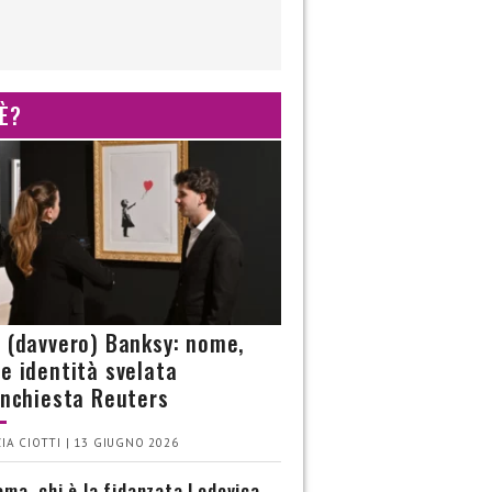
 È?
è (davvero) Banksy: nome,
 e identità svelata
’inchiesta Reuters
IA CIOTTI | 13 GIUGNO 2026
ma, chi è la fidanzata Lodovica