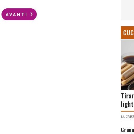
AVANTI
CUC
Tira
light
LUCREZ
Grana