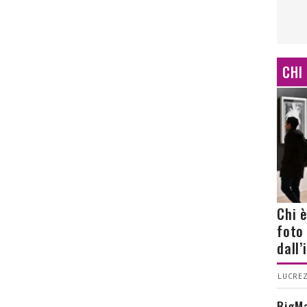
CHI
Chi 
foto
dall
LUCREZ
BigMa