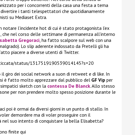
nizzato per i concorrenti della casa una festa a tema
 divertire i tanti telespettatori che quotidianamente
nisti su Mediaset Extra.
 notare l’incidente hot di cui è stato protagonista l’ex
o, che nel corso delle settimane di permanenza all’interno
isabetta Gregoraci
, ha fatto scalpore sul web con una
algrado). Lo slip aderente indossato da Pretelli gli ha
atto piacere a diverse utenti di Twitter.
asticcata/status/1317519190539014145?s=20
l giro dei social network a suon di retweet e di like. In
si è fatto molto apprezzare dal pubblico del
GF Vip
per
i simpatici sketch con la
contessa De Blanck
. Allo stesso
rsone per non prendere molto spesso posizione durante le
i poi è ormai da diversi giorni in un punto di stallo. In
 voler demordere ma di voler proseguire con il
à nel suo intento di conquistare la bella Elisabetta?
no finite qui