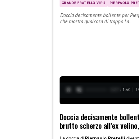
GRANDE FRATELLO VIP 5
PIERPAOLO PRE
Doccia decisamente bollente per Pierpao
che mostra qualcosa di troppo La…
0:28 / 1:40
1
Doccia decisamente bollente 
brutto scherzo all’ex velin
La doccia di
Pierpaolo Pretelli
divent