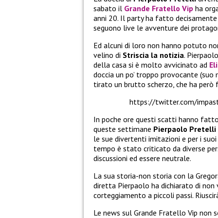
sabato il
Grande Fratello Vip
ha orga
anni 20. Il party ha fatto decisamente
seguono live le avventure dei protago
Ed alcuni di loro non hanno potuto non
velino di
Striscia la notizia
. Pierpaol
della casa si è molto avvicinato ad
El
doccia un po’ troppo provocante (suo m
tirato un brutto scherzo, che ha però f
https://twitter.com/imp
In poche ore questi scatti hanno fatto i
queste settimane
Pierpaolo Pretelli
le sue divertenti imitazioni e per i suo
tempo è stato criticato da diverse pe
discussioni ed essere neutrale.
La sua storia-non storia con la Gregorac
diretta Pierpaolo ha dichiarato di non
corteggiamento a piccoli passi. Riuscir
Le news sul Grande Fratello Vip non so