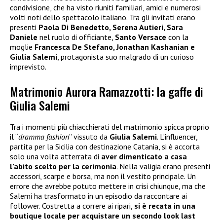
condivisione, che ha visto riuniti familiari, amici e numerosi
volti noti dello spettacolo italiano. Tra gli invitati erano
presenti
Paola Di Benedetto, Serena Autieri, Sara
Daniele
nel ruolo di officiante,
Santo Versace
con la
moglie
Francesca De Stefano, Jonathan Kashanian e
Giulia Salemi
, protagonista suo malgrado di un curioso
imprevisto.
Matrimonio Aurora Ramazzotti: la gaffe di
Giulia Salemi
Tra i momenti più chiacchierati del matrimonio spicca proprio
il “
dramma fashion
” vissuto da
Giulia Salemi
. L’influencer,
partita per la Sicilia con destinazione Catania, si è accorta
solo una volta atterrata di
aver dimenticato a casa
l’abito scelto per la cerimonia
. Nella valigia erano presenti
accessori, scarpe e borsa, ma non il vestito principale. Un
errore che avrebbe potuto mettere in crisi chiunque, ma che
Salemi ha trasformato in un episodio da raccontare ai
follower. Costretta a correre ai ripari,
si è recata in una
boutique locale per acquistare un secondo look last