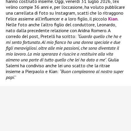
hanno costruito insieme. Oggi, venerdì 31 luglio 2026, l’ex
velino compie 36 anni e, per l’occasione, ha voluto pubblicare
una carrellata di foto su Instagram, scatti che lo ritraggono
felice assieme all’influencer e a loro figlio, il piccolo
Kian
.
Nelle foto anche l’altro figlio del conduttore, Leonardo,
nato dalla precedente relazione con Aridna Romero. A
corredo del post, Pretelli ha scritto:
“Guardo quello che ho e
mi sento fortunato. Al mio fianco ho una donna speciale e due
figli meravigliosi. oltre alle mie passioni, che sono diventate il
mio lavoro. La mia speranza è riuscire a restituire alla vita
almeno una parte di tutto quello che lei ha dato a me
“. Giulia
Salemi ha condiviso anche lei uno scatto che la ritrae
insieme a Pierpaolo e Kian:
“Buon compleanno al nostro super
papi
.”