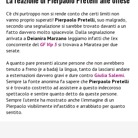
La reazione di Pierpaolo Pretelli alle offese
C’è chi purtroppo non si rende conto che certi limiti non
vanno proprio superati!
Pierpaolo Pretelli,
suo malgrado,
secondo una segnalazione si sarebbe trovato davanti a un
fatto davvero molto spiacevole. Dalla segnalazione
arrivata a
Deianira Marzano
leggiamo infatti che l’ex
concorrente del
GF Vip 5
si trovava a Maratea per due
serate.
A quanto pare presenti alcune persone che non avrebbero
tenuto a freno (e a bada) la lingua, tanto da lasciarsi andare
a esternazioni davvero gravi e dure contro
Giulia Salemi.
Sempre la fonte anonima fa sapere che
Pierpaolo Pretelli
si è trovato costretto ad assistere a questo indecoroso
spettacolo e sentire quanto detto da queste persone.
Sempre l’utente ha mostrato anche l’immagine di un
Pierpaolo visibilmente infastidito e arrabbiato per quanto
sentito.