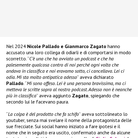
Nel 2024
Nicole Pallado e Gianmarco Zagato
hanno
accusato una loro collega di odiarli e di comportarsi in modo
scorretto. “
C’è una che ha avviato un podcast e che ha
palesemente qualcosa contro di noi perché ogni volta che
andava in classifica e noi eravamo sotto, ci cancellava. Lei ci
odia. Mi sta molto antipatica adesso
” aveva dichiarato
Pallado
. “
Mi sono offeso. Lei è una persona bravissima, ma ci
metteva le scritte sopra al nostro podcast. Adesso non è neanche
più in classifica
” aveva aggiunto
Zagato
, spiegando che
secondo lui le facevano paura.
“
La colpa è del prodotto che fa schifo
” aveva sottolineato lo
youtuber, senza mai svelare il nome della protagonista delle
sue frecciate. Sui social hanno iniziato a fare ipotesi e il
nome che in seguito era uscito, confermato anche da alcune