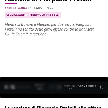
ANDREA SANNA
|
18 AGOSTO 2023
GIULIA SALEMI
PIERPAOLO PRETELLI
Mentre si trovava a Maratea per due serate, Pierpaolo
Pretelli ha sentito delle gravi offese contro la fidanzata
Giulia Salemi: la reazione
0:15 /
Ad
hub
Media
POWERED
1
/
2
1:40
BY