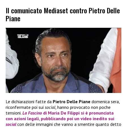
Il comunicato Mediaset contro Pietro Delle
Piane
Le dichiarazioni fatte da
Pietro Delle Piane
domenica sera,
riconfermate poi sui
social
, hanno provocato non poche
tensioni.
La Fascino
di
Maria De Filippi
si è pronunciata
con azioni legali, pubblicando poi un video inedito sui
social
con delle immagini che vanno a smentire quanto detto