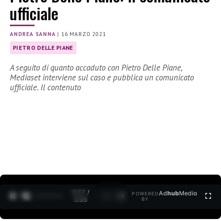
ufficiale
ANDREA SANNA
|
16 MARZO 2021
PIETRO DELLE PIANE
A seguito di quanto accaduto con Pietro Delle Piane,
Mediaset interviene sul caso e pubblica un comunicato
ufficiale. Il contenuto
0:28 /
Ad
hub
Media
POWERED
1
/
2
3:35
BY